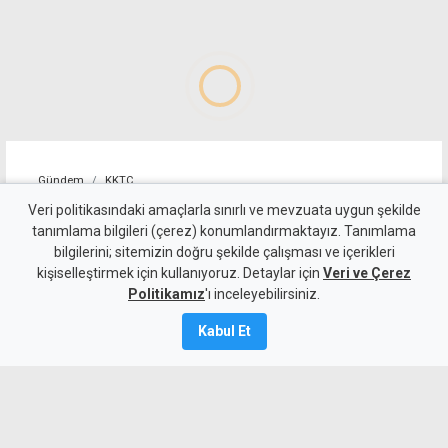
Gündem
KKTC
Girne-Çamlıbel yolunda iki
Veri politikasındaki amaçlarla sınırlı ve mevzuata uygun şekilde
tanımlama bilgileri (çerez) konumlandırmaktayız. Tanımlama
araç çarpıştı: 1 ölü, 3 yaralı
bilgilerini; sitemizin doğru şekilde çalışması ve içerikleri
kişiselleştirmek için kullanıyoruz. Detaylar için
Veri ve Çerez
7 Ağustos 2026
Politikamız
'ı inceleyebilirsiniz.
Güncelleme:
7 Ağustos
2026
Kabul Et
A
A
Girne-Çamlıbel Ana Yolu'nun Geçitköy
virajlarında iki aracın çarpışması sonucu