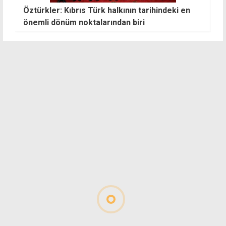
Öztürkler: Kıbrıs Türk halkının tarihindeki en
İ
önemli dönüm noktalarından biri
g
t