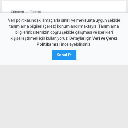
Gündem
Türkiye
Türkiye Dışişleri:
Veri politikasındaki amaçlarla sınırlı ve mevzuata uygun şekilde
tanımlama bilgileri (çerez) konumlandırmaktayız. Tanımlama
Yunanistan'ın tek taraflı
bilgilerini; sitemizin doğru şekilde çalışması ve içerikleri
kişiselleştirmek için kullanıyoruz. Detaylar için
adımı hukuki sonuç
Veri ve Çerez
Politikamız
'ı inceleyebilirsiniz.
doğurmaz
Kabul Et
7 Ağustos 2026
A
A
Türkiye Dışişleri Bakanlığı Sözcüsü Öncü
Keçeli, Yunanistan'ın Ege Denizi'ni de
kapsayan Turizm Özel Mekansal
Çerçevesi'nin Türkiye açısından hukuki
sonuç doğurmayacağını belirtti.