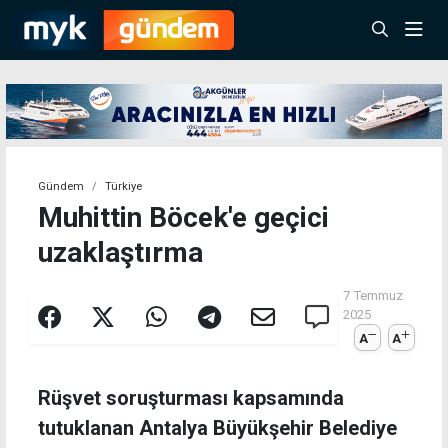
Gündem
Türkiye
Muhittin Böcek'e geçici
uzaklaştırma
7 Temmuz
2025
A
A
Rüşvet soruşturması kapsamında
tutuklanan Antalya Büyükşehir Belediye