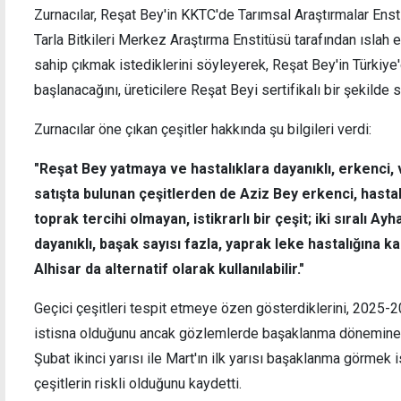
Zurnacılar, Reşat Bey'in KKTC'de Tarımsal Araştırmalar Ensti
Tarla Bitkileri Merkez Araştırma Enstitüsü tarafından ıslah 
sahip çıkmak istediklerini söyleyerek, Reşat Bey'in Türkiye'
başlanacağını, üreticilere Reşat Beyi sertifikalı bir şekilde 
Zurnacılar öne çıkan çeşitler hakkında şu bilgileri verdi:
"Reşat Bey yatmaya ve hastalıklara dayanıklı, erkenci,
satışta bulunan çeşitlerden de Aziz Bey erkenci, hastal
toprak tercihi olmayan, istikrarlı bir çeşit; iki sıralı A
dayanıklı, başak sayısı fazla, yaprak leke hastalığına ka
Alhisar da alternatif olarak kullanılabilir."
Geçici çeşitleri tespit etmeye özen gösterdiklerini, 2025
istisna olduğunu ancak gözlemlerde başaklanma dönemine dik
Şubat ikinci yarısı ile Mart'ın ilk yarısı başaklanma görmek 
çeşitlerin riskli olduğunu kaydetti.