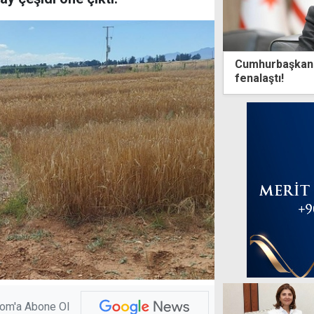
Cumhurbaşkanı 
fenalaştı!
com'a Abone Ol