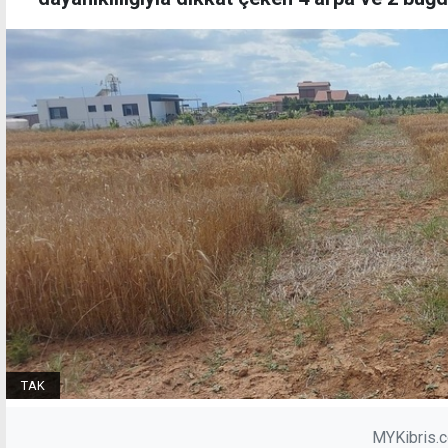
TAK
MYKibris.