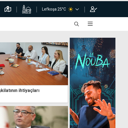
Lefkoşa 25°C
şkilatının ihtiyaçları