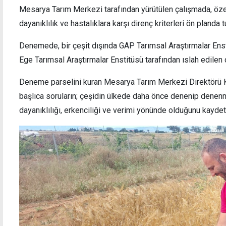
Mesarya Tarım Merkezi tarafından yürütülen çalışmada, özel
dayanıklılık ve hastalıklara karşı direnç kriterleri ön planda t
Denemede, bir çeşit dışında GAP Tarımsal Araştırmalar Ens
Tüm hava sporları ve dron uçuşları 5
Tatar'
Ege Tarımsal Araştırmalar Enstitüsü tarafından ıslah edilen çe
günlüğüne yasaklandı
çözüm
Deneme parselini kuran Mesarya Tarım Merkezi Direktörü Ke
başlıca soruların; çeşidin ülkede daha önce denenip denenm
dayanıklılığı, erkenciliği ve verimi yönünde olduğunu kaydett