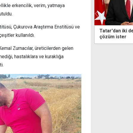
likle erkencilik, verim, yatmaya
utuldu.
titüsü, Çukurova Araştırma Enstitüsü ve
dan iki devlet vurgusu: Kıbrıs Türkü
1 Ağustos Topl
şitler kullanıldı.
 ister
egemen eşitlik
mal Zurnacılar, üreticilerden gelen
ediği, hastalıklara ve kuraklığa
i.