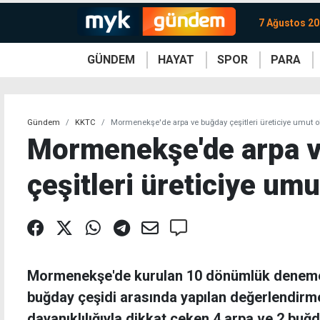
7 Ağustos 2
GÜNDEM
HAYAT
SPOR
PARA
KKTC
Magazin
KKTC
Ekonomi
Türkiye
Türkiye
Kripto
Sağlık
Güney
Avrupa
Döviz
Kadın
Dünya
Dünya
Borsa
Lezzetler
Çev
Gündem
KKTC
Mormenekşe'de arpa ve buğday çeşitleri üreticiye umut 
Mormenekşe'de arpa 
çeşitleri üreticiye um
Mormenekşe'de kurulan 10 dönümlük deneme 
buğday çeşidi arasında yapılan değerlendirme
dayanıklılığıyla dikkat çeken 4 arpa ve 2 buğd