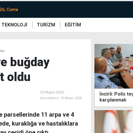
026, Cuma
TEKNOLOJİ
TURİZM
EĞİTİM
re
Yaşam
Sanat
Etkinlik
oldu
ve buğday
ut oldu
10 Mayıs 2026
İncirli: Polis te
Güncelleme:
10 Mayıs 2026
karşılanmalı
parsellerinde 11 arpa ve 4
de, kuraklığa ve hastalıklara
ay çeşidi öne çıktı.