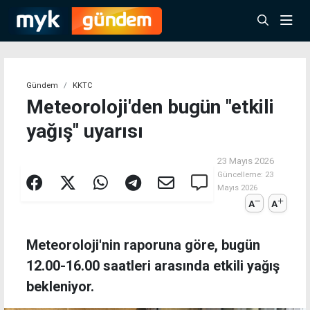
Gündem
KKTC
Meteoroloji'den bugün "etkili
yağış" uyarısı
23 Mayıs 2026
Güncelleme:
23
Mayıs 2026
A
A
Meteoroloji'nin raporuna göre, bugün
12.00-16.00 saatleri arasında etkili yağış
bekleniyor.