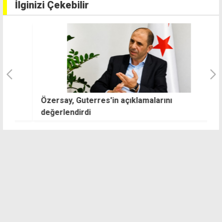
İlginizi Çekebilir
Özersay, Guterres'in açıklamalarını
D
değerlendirdi
s