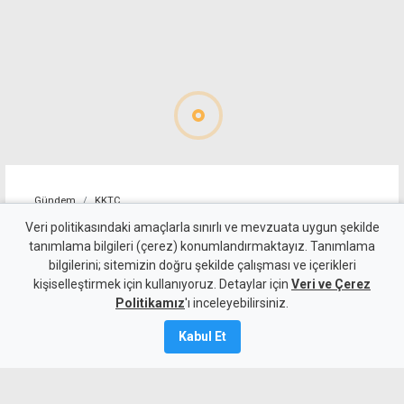
Gündem
KKTC
Girne-Değirmenlik Dağ
Veri politikasındaki amaçlarla sınırlı ve mevzuata uygun şekilde
tanımlama bilgileri (çerez) konumlandırmaktayız. Tanımlama
Yolu'nun bir bölümü trafiğe
bilgilerini; sitemizin doğru şekilde çalışması ve içerikleri
kişiselleştirmek için kullanıyoruz. Detaylar için
kapatılacak
Veri ve Çerez
Politikamız
'ı inceleyebilirsiniz.
9 Ağustos 2026
Kabul Et
Güncelleme:
9 Ağustos
2026
A
A