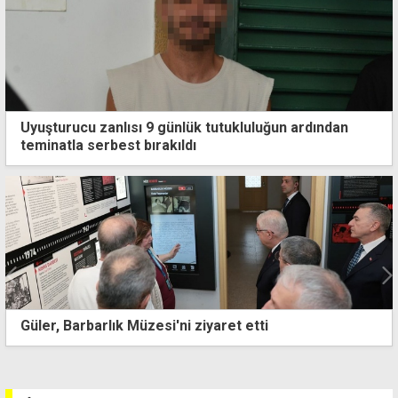
Uyuşturucu zanlısı 9 günlük tutukluluğun ardından
teminatla serbest bırakıldı
Yalın ayak kaçmış... Ölümlü kazaya sebep olan araç
sürücüsü drone desteğiyle aranıyor