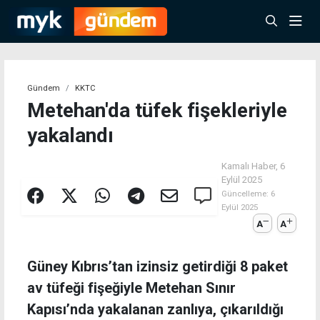
Gündem
KKTC
Metehan'da tüfek fişekleriyle
yakalandı
Kamalı Haber,
6
Eylül 2025
Güncelleme:
6
Eylül 2025
A
A
Güney Kıbrıs’tan izinsiz getirdiği 8 paket
av tüfeği fişeğiyle Metehan Sınır
Kapısı’nda yakalanan zanlıya, çıkarıldığı