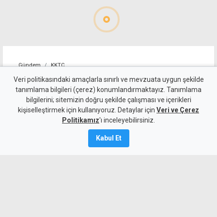
Gündem
KKTC
Sıcakta çalışma yasağını
Veri politikasındaki amaçlarla sınırlı ve mevzuata uygun şekilde
tanımlama bilgileri (çerez) konumlandırmaktayız. Tanımlama
ihlal eden 19 iş yerine uyarı
bilgilerini; sitemizin doğru şekilde çalışması ve içerikleri
kişiselleştirmek için kullanıyoruz. Detaylar için
Veri ve Çerez
7 Ağustos 2026
Politikamız
'ı inceleyebilirsiniz.
Güncelleme:
7 Ağustos
2026
Kabul Et
A
A
Çalışma Dairesi, sıcakta çalışma yasağı
kapsamında yaptığı denetimlerde
Lefkoşa, Girne, Güzelyurt ve