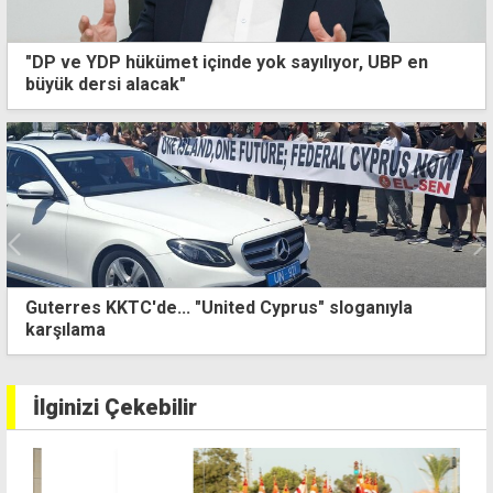
"DP ve YDP hükümet içinde yok sayılıyor, UBP en
büyük dersi alacak"
"Hükümetin anlattığı 'pembe tablo' ile sahadaki
gerçekler arasında uçurum var"
İlginizi Çekebilir