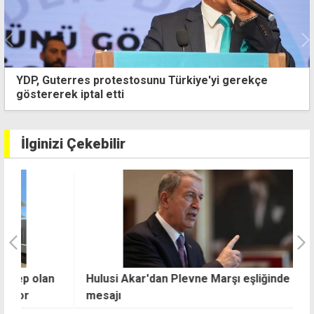
Karaağaç köyüne iki saat elektrik verilemeyecek
İlginizi Çekebilir
n
Hulusi Akar'dan Plevne Marşı eşliğinde KKTC
"
mesajı
v