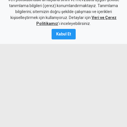
Yeni kabine göreve başladı:
tanımlama bilgileri (çerez) konumlandırmaktayız. Tanımlama
Hristodulidis'ten reform ve
bilgilerini; sitemizin doğru şekilde çalışması ve içerikleri
kişiselleştirmek için kullanıyoruz. Detaylar için
çözüm mesajı
Veri ve Çerez
Politikamız
'ı inceleyebilirsiniz.
6 Ağustos 2026
Kabul Et
Güncelleme:
7 Ağustos
2026
A
A
Yeni kabine üyelerinin yemin töreninde
konuşan Rum lider Hristodulidis, güçlü
ekonomi, güvenlik, reformlar ve sosyal
politikaların yanı sıra en önemli
hedeflerinin Kıbrıs sorununun çözümü
olduğunu söyledi.