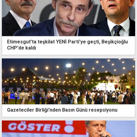
Etimesgut'ta teşkilat YENİ Parti'ye geçti, Beşikçioğlu
CHP'de kaldı
Gazeteciler Birliği'nden Basın Günü resepsiyonu