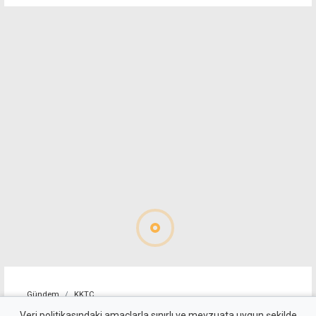
Gündem
KKTC
Veri politikasındaki amaçlarla sınırlı ve mevzuata uygun şekilde