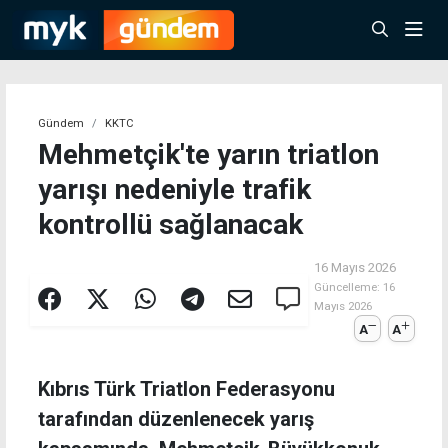
Gündem
KKTC
Mehmetçik'te yarın triatlon
yarışı nedeniyle trafik
kontrollü sağlanacak
16 Mayıs 2026
Güncelleme:
16
Mayıs 2026
A
A
Kıbrıs Türk Triatlon Federasyonu
tarafından düzenlenecek yarış