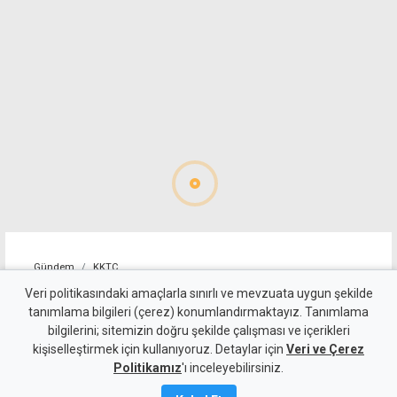
Gündem
KKTC
76 yaşındaki scooter
Veri politikasındaki amaçlarla sınırlı ve mevzuata uygun şekilde
tanımlama bilgileri (çerez) konumlandırmaktayız. Tanımlama
sürücüsü kaldırıma düşüp
bilgilerini; sitemizin doğru şekilde çalışması ve içerikleri
kişiselleştirmek için kullanıyoruz. Detaylar için
yaralandı
Veri ve Çerez
Politikamız
'ı inceleyebilirsiniz.
8 Ağustos 2026