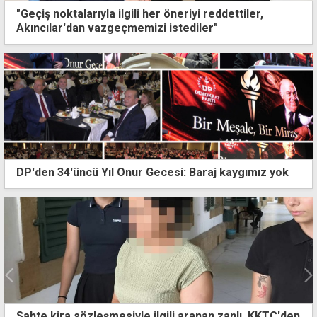
"Geçiş noktalarıyla ilgili her öneriyi reddettiler,
Akıncılar'dan vazgeçmemizi istediler"
DP'den 34'üncü Yıl Onur Gecesi: Baraj kaygımız yok
kira sözleşmesiyle ilgili aranan zanlı, KKTC'den
Çeler