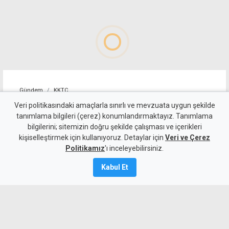
Gündem
KKTC
Girne-Değirmenlik Dağ
Veri politikasındaki amaçlarla sınırlı ve mevzuata uygun şekilde
tanımlama bilgileri (çerez) konumlandırmaktayız. Tanımlama
Yolu'nun bir bölümü trafiğe
bilgilerini; sitemizin doğru şekilde çalışması ve içerikleri
kişiselleştirmek için kullanıyoruz. Detaylar için
kapatılacak
Veri ve Çerez
Politikamız
'ı inceleyebilirsiniz.
9 Ağustos 2026
Kabul Et
Güncelleme:
9 Ağustos
2026
A
A
Karayolları Dairesi, Karayolu Master