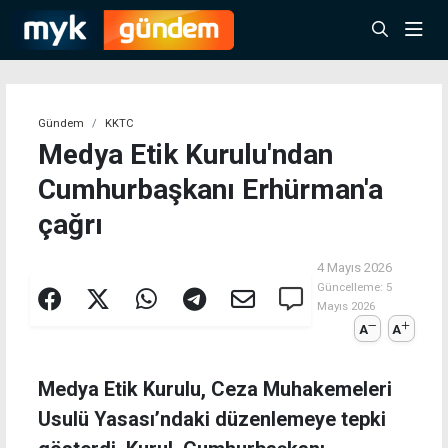
Gündem
KKTC
Medya Etik Kurulu'ndan
Cumhurbaşkanı Erhürman'a
çağrı
4 Mayıs 2026
Güncelleme:
5
Mayıs 2026
A
A
Medya Etik Kurulu, Ceza Muhakemeleri
Usulü Yasası’ndaki düzenlemeye tepki