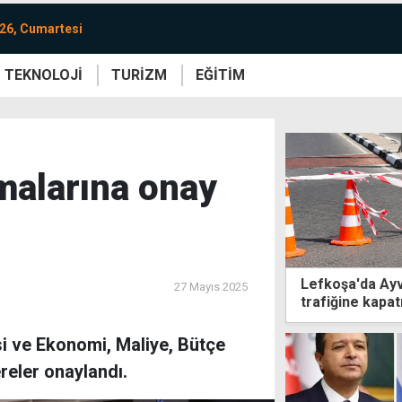
26, Cumartesi
TEKNOLOJİ
TURİZM
EĞİTİM
re
Yaşam
Sanat
Etkinlik
malarına onay
Lefkoşa'da Ayva
27 Mayıs 2025
trafiğine kapatı
esi ve Ekonomi, Maliye, Bütçe
ereler onaylandı.