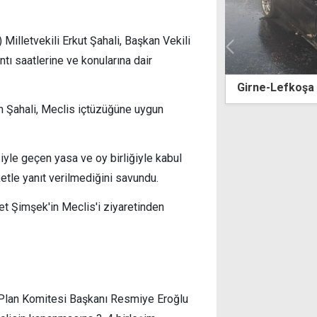
)
Milletvekili Erkut Şahali, Başkan Vekili
ntı saatlerine ve konularına dair
-Lefkoşa Ana Yolu'nda araç yangını
Üstel: 5 yaş üz
gündemde yok
n Şahali, Meclis içtüzüğüne uygun
ğiyle geçen yasa ve oy birliğiyle kabul
etle yanıt verilmediğini savundu.
t Şimşek'in Meclis'i ziyaretinden
 Plan Komitesi Başkanı Resmiye Eroğlu