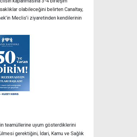
eclisin kapanmasına 3-4 birleşim
klıklar olabileceğini belirten Canaltay,
’in Meclis’i ziyaretinden kendilerinin
'in teamüllerine uyum gösterdiklerini
lmesi gerektiğini, İdari, Kamu ve Sağlık