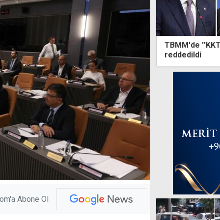
TBMM'de ''KKTC
reddedildi
com'a Abone Ol