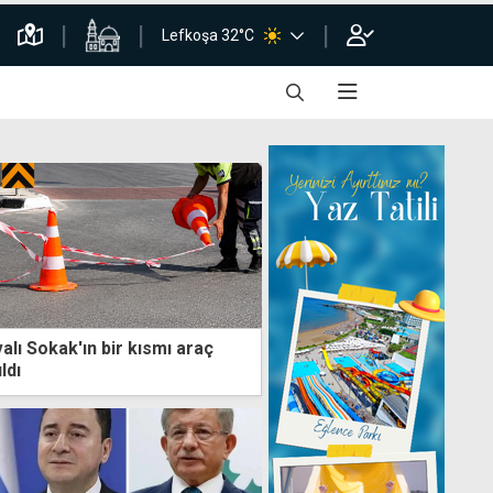
Lefkoşa 32°C
lı Sokak'ın bir kısmı araç
ldı