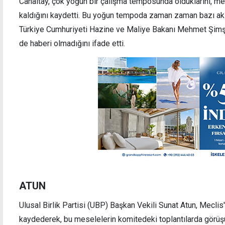
Canaltay, çok yoğun bir çalışma temposunda olduklarını, m
kaldığını kaydetti. Bu yoğun tempoda zaman zaman bazı aksa
Türkiye Cumhuriyeti Hazine ve Maliye Bakanı Mehmet Şimşek
de haberi olmadığını ifade etti.
ATUN
Ulusal Birlik Partisi (UBP) Başkan Vekili Sunat Atun, Meclis
kaydederek, bu meselelerin komitedeki toplantılarda görüşü