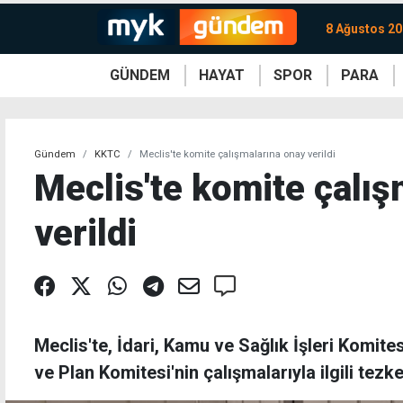
8 Ağustos 20
GÜNDEM
HAYAT
SPOR
PARA
KKTC
Magazin
KKTC
Ekonomi
Türkiye
Türkiye
Kripto
Sağlık
Güney
Avrupa
Döviz
Kadın
Dünya
Dünya
Borsa
Lezzetler
Çev
Gündem
KKTC
Meclis'te komite çalışmalarına onay verildi
Meclis'te komite çalış
verildi
Meclis'te, İdari, Kamu ve Sağlık İşleri Komit
ve Plan Komitesi'nin çalışmalarıyla ilgili tezk