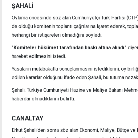
ŞAHALİ
Oylama öncesinde söz alan Cumhuriyetçi Türk Partisi (CTP
de olduğu komitenin toplantı çağrılarına işaret ederek, topla
herhangi bir istişareleri olmadığını söyledi.
Sıcaklık mevsim normallerinde seyrediyor
Girne
"Komiteler hükümet tarafından baskı altına alındı."
diye
hareket edilmesini istedi.
Yasaların mutabakatla sonuçlanmasını istediklerini, oy birli
edilen kararlar olduğunu ifade eden Şahali, bu tutuma nezak
Şahali, Türkiye Cumhuriyeti Hazine ve Maliye Bakanı Mehme
haberdar olmadıklarını belirtti.
CANALTAY
Erkut Şahali’den sonra söz alan Ekonomi, Maliye, Bütçe ve