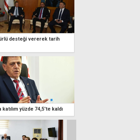
ürlü desteği vererek tarih
 katılım yüzde 74,5'te kaldı