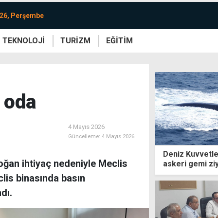
026, Perşembe
TEKNOLOJİ
TURİZM
EĞİTİM
re
Yaşam
Sanat
Etkinlik
" oda
4 Mayıs 2026
Güncelleme:
4 Mayıs 2026
Deniz Kuvvetle
oğan ihtiyaç nedeniyle Meclis
askeri gemi ziy
clis binasında basın
dı.