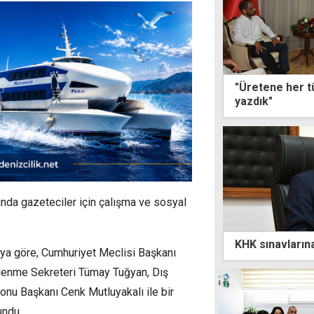
"Üretene her t
yazdık"
unda gazeteciler için çalışma ve sosyal
KHK sınavlarına
maya göre, Cumhuriyet Meclisi Başkanı
tlenme Sekreteri Tümay Tuğyan, Dış
onu Başkanı Cenk Mutluyakalı ile bir
undu.