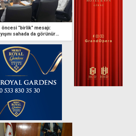
öncesi "birlik" mesajı:
ayışını sahada da görünür