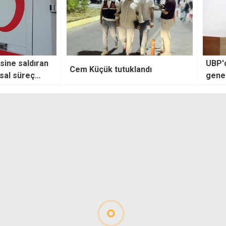
sine saldıran
UBP'd
Cem Küçük tutuklandı
sal süreç
genel
yapıl