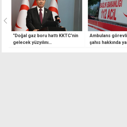
k
"Doğal gaz boru hattı KKTC'nin
Ambulans görevli
gelecek yüzyılını
şahıs hakkında ya
şekillendirecek"
başlatıldı