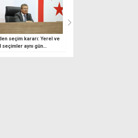
en seçim kararı: Yerel ve
Yıldırım: Türk dünyası KKTC'y
 seçimler aynı gün
kendi ayrılmaz bir parçası
acak, karma oy kalkacak
olarak görüyor