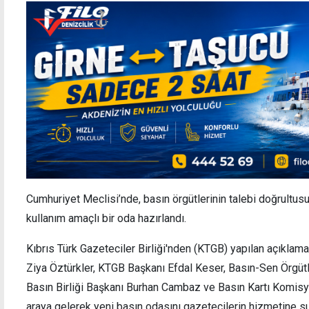
Cumhuriyet Meclisi’nde, basın örgütlerinin talebi doğrultus
kullanım amaçlı bir oda hazırlandı.
Kıbrıs Türk Gazeteciler Birliği'nden (KTGB) yapılan açıkla
Ziya Öztürkler, KTGB Başkanı Efdal Keser, Basın-Sen Örgü
Basın Birliği Başkanı Burhan Cambaz ve Basın Kartı Komisy
araya gelerek yeni basın odasını gazetecilerin hizmetine s