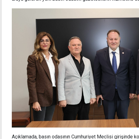
Bir günde üç yangın: Kalecik ve Boğaziçi'nde
Eczan
arazi, Girne yolunda araç alev aldı
veril
Açıklamada, basın odasının Cumhuriyet Meclisi girişinde ko