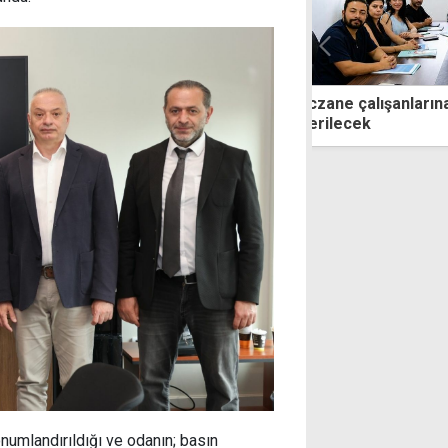
e çalışanlarına da sigorta prim desteği
Hürmüz Boğazı'
ecek
bandıralı gemin
kaybetti
numlandırıldığı ve odanın; basın