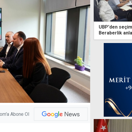
UBP'den seçim 
Beraberlik anl
kılacağız
com'a Abone Ol