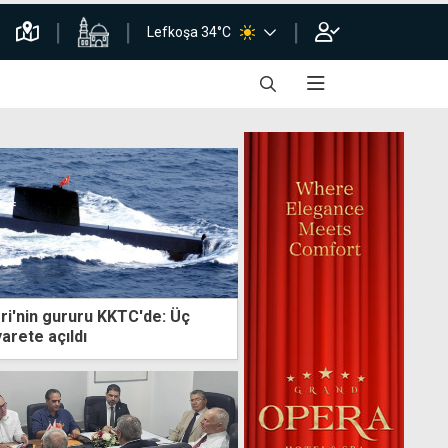
Lefkoşa 34°C
ri'nin gururu KKTC'de: Üç
arete açıldı