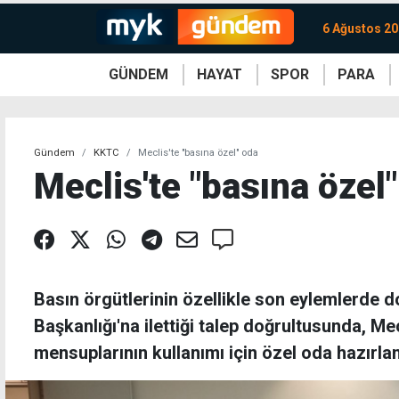
6 Ağustos 2
GÜNDEM
HAYAT
SPOR
PARA
KKTC
Magazin
KKTC
Ekonomi
Türkiye
Türkiye
Kripto
Sağlık
Güney
Avrupa
Döviz
Kadın
Dünya
Dünya
Borsa
Lezzetler
Çev
Gündem
KKTC
Meclis'te "basına özel" oda
Meclis'te "basına özel
Basın örgütlerinin özellikle son eylemlerde d
Başkanlığı'na ilettiği talep doğrultusunda, Me
mensuplarının kullanımı için özel oda hazırlan