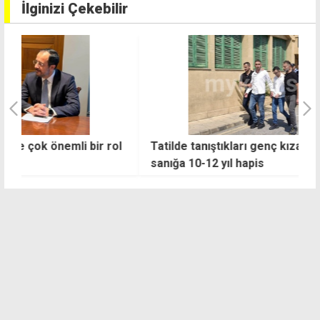
İlginizi Çekebilir
l
Tatilde tanıştıkları genç kıza tecavüz eden 5
K
sanığa 10-12 yıl hapis
g