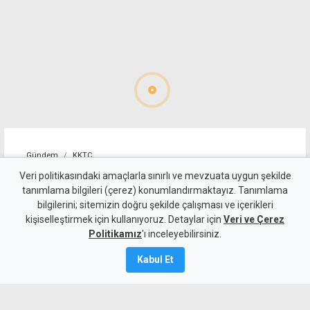
Gündem
KKTC
Geçitköy'deki ölümlü kazada
Veri politikasındaki amaçlarla sınırlı ve mevzuata uygun şekilde
tanımlama bilgileri (çerez) konumlandırmaktayız. Tanımlama
sürücüyü gizlemeye
bilgilerini; sitemizin doğru şekilde çalışması ve içerikleri
kişiselleştirmek için kullanıyoruz. Detaylar için
çalıştılar: 4 kişi tutuklandı
Veri ve Çerez
Politikamız
'ı inceleyebilirsiniz.
7 Ağustos 2026
Kabul Et
Güncelleme:
8 Ağustos
2026
A
A