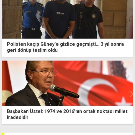
Polisten kaçıp Güney'e gizlice geçmişti... 3 yıl sonra
geri dönüp teslim oldu
Özersay'dan Arıklı'ya cezaevi sorusu: Bu düzenleme
kim için yapıldı?