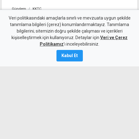
Gündem
KKTC
Sıcakta çalışma yasağını
Veri politikasındaki amaçlarla sınırlı ve mevzuata uygun şekilde
tanımlama bilgileri (çerez) konumlandırmaktayız. Tanımlama
ihlal eden 19 iş yerine uyarı
bilgilerini; sitemizin doğru şekilde çalışması ve içerikleri
kişiselleştirmek için kullanıyoruz. Detaylar için
Veri ve Çerez
7 Ağustos 2026
Politikamız
'ı inceleyebilirsiniz.
Güncelleme:
7 Ağustos
2026
Kabul Et
A
A
Çalışma Dairesi, sıcakta çalışma yasağı
kapsamında yaptığı denetimlerde
Lefkoşa, Girne, Güzelyurt ve
Gazimağusa'da toplam 19 iş yerinin
kuralları ihlal ettiğini tespit etti. İş
yerlerine yazılı uyarı verilirken,
çalışmalar durduruldu.