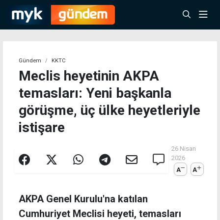
Gündem
KKTC
Meclis heyetinin AKPA
temasları: Yeni başkanla
görüşme, üç ülke heyetleriyle
istişare
26 Nisan
2026
A
A
AKPA Genel Kurulu'na katılan
Cumhuriyet Meclisi heyeti, temasları