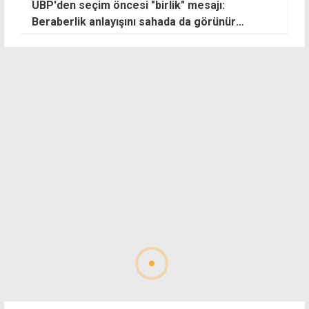
ne
UBP'den seçim öncesi "birlik" mesajı:
Gi
Beraberlik anlayışını sahada da görünür
kılacağız