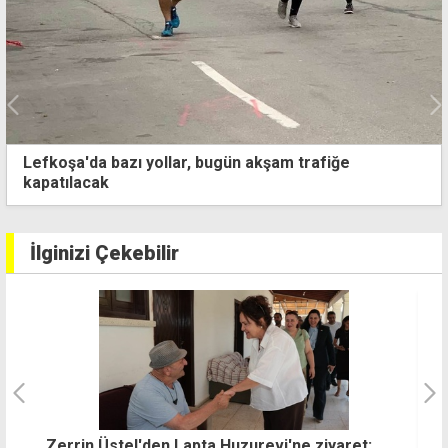
Lefkoşa'da bazı yollar, bugün akşam trafiğe
kapatılacak
İlginizi Çekebilir
"Cezaevi müdürünü hala atamadılar,
"