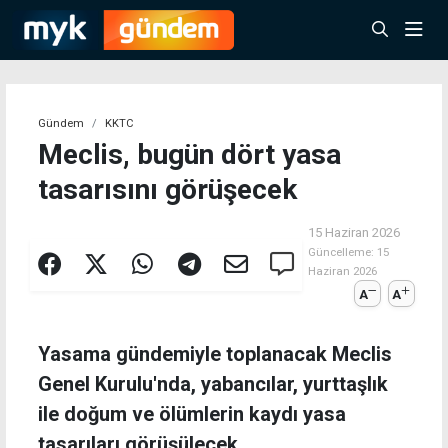
Gündem
KKTC
Meclis, bugün dört yasa
tasarısını görüşecek
15 Haziran 2026
Güncelleme:
15
Haziran 2026
A
A
Yasama gündemiyle toplanacak Meclis
Genel Kurulu'nda, yabancılar, yurttaşlık
ile doğum ve ölümlerin kaydı yasa
tasarıları görüşülecek.