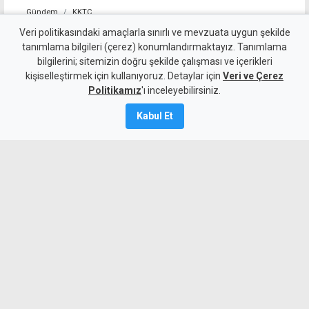
Gündem
KKTC
Girne-Değirmenlik Dağ
Veri politikasındaki amaçlarla sınırlı ve mevzuata uygun şekilde
tanımlama bilgileri (çerez) konumlandırmaktayız. Tanımlama
Yolu'nun bir bölümü trafiğe
bilgilerini; sitemizin doğru şekilde çalışması ve içerikleri
kişiselleştirmek için kullanıyoruz. Detaylar için
kapatılacak
Veri ve Çerez
Politikamız
'ı inceleyebilirsiniz.
9 Ağustos 2026
Kabul Et
Güncelleme:
9 Ağustos
2026
A
A
Karayolları Dairesi, Karayolu Master
Planı kapsamında sürdürülen çalışmalar
nedeniyle bugün 10.00-13.00 saatleri
arasında Girne Acapulco Kavşağı ile
Değirmenlik Yol Ayrımı arasındaki yolun
araç trafiğine kapatılacağını açıkladı.