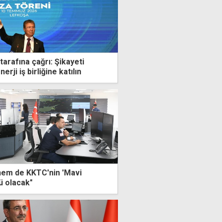
arafına çağrı: Şikayeti
erji iş birliğine katılın
hem de KKTC'nin 'Mavi
ü olacak"