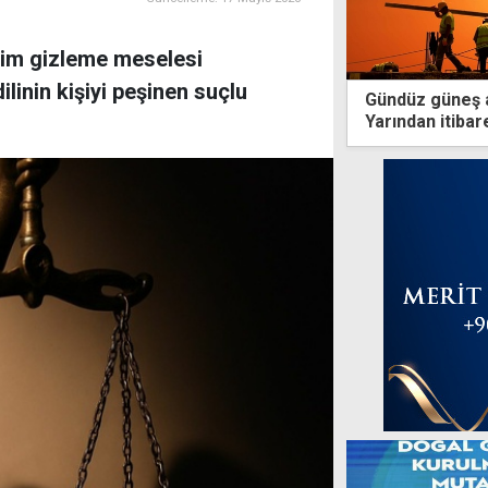
sim gizleme meselesi
linin kişiyi peşinen suçlu
Gündüz güneş a
Yarından itiba