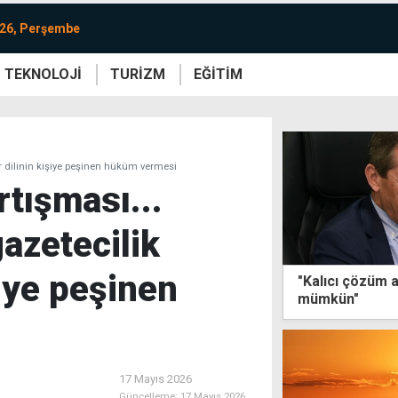
026, Perşembe
TEKNOLOJİ
TURİZM
EĞİTİM
re
Yaşam
Sanat
Etkinlik
ber dilinin kişiye peşinen hüküm vermesi
tışması...
gazetecilik
şiye peşinen
"Kalıcı çözüm a
mümkün"
17 Mayıs 2026
Güncelleme:
17 Mayıs 2026