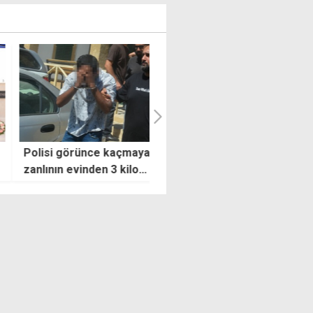
i görünce kaçmaya çalışan
Taksiyle Larnaka'dan Girne'
nın evinden 3 kilo
gitmek isterken, yasak
urucu çıktı
bölgede yakalanan çift, şofö
suçladı