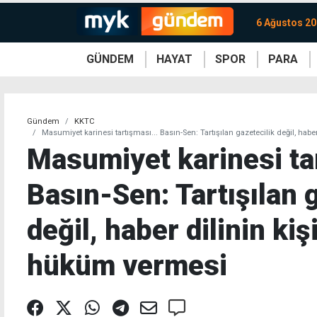
6 Ağustos 2
GÜNDEM
HAYAT
SPOR
PARA
KKTC
Magazin
KKTC
Ekonomi
Türkiye
Türkiye
Kripto
Sağlık
Güney
Avrupa
Döviz
Kadın
Dünya
Dünya
Borsa
Lezzetler
Çev
Gündem
KKTC
Masumiyet karinesi tartışması... Basın-Sen: Tartışılan gazetecilik değil, ha
Masumiyet karinesi tar
Basın-Sen: Tartışılan 
değil, haber dilinin ki
hüküm vermesi