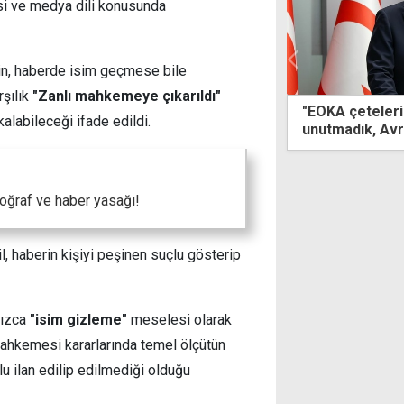
si ve medya dili konusunda
in, haberde isim geçmese bile
rşılık
"Zanlı mahkemeye çıkarıldı"
 çetelerinin yaptığı mezalimi
Dünya Tabipler 
 kalabileceği ifade edildi.
adık, Avrupa biraz tarihe baksın"
temasları sürü
oğraf ve haber yasağı!
l, haberin kişiyi peşinen suçlu gösterip
nızca
"isim gizleme"
meselesi olarak
Mahkemesi kararlarında temel ölçütün
lu ilan edilip edilmediği olduğu