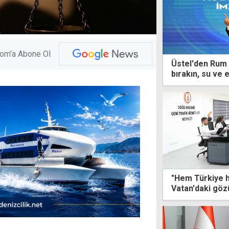
com'a Abone Ol
Üstel'den Rum t
bırakın, su ve en
"Hem Türkiye 
Vatan'daki göz