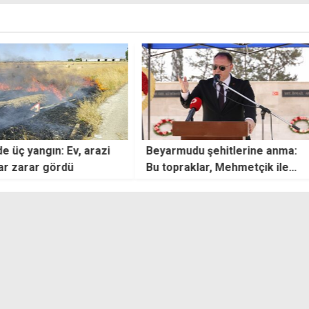
n: Ev, arazi
Beyarmudu şehitlerine anma:
Polis
ördü
Bu topraklar, Mehmetçik ile
zanlı
mücahitlerin kanıyla yoğrularak
uyuşt
vatan haline geldi