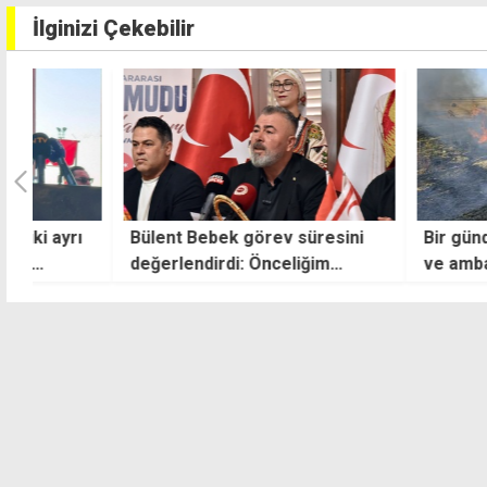
İlginizi Çekebilir
ı
Bülent Bebek görev süresini
Bir günde üç yangı
değerlendirdi: Önceliğim
ve ambar zarar g
iş
hizmet ve yatırım oldu