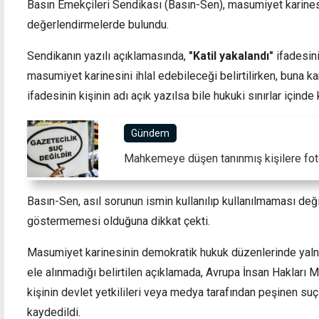
Basın Emekçileri Sendikası (Basın-Sen), masumiyet karine
değerlendirmelerde bulundu.
Sendikanın yazılı açıklamasında,
"Katil yakalandı"
ifadesin
masumiyet karinesini ihlal edebileceği belirtilirken, buna ka
Trump'tan İran'a yeni tehdit: Bu gece sert
"EOKA
ifadesinin kişinin adı açık yazılsa bile hukuki sınırlar içinde
vuracağız
unutm
Gündem
Mahkemeye düşen tanınmış kişilere fot
Basın-Sen, asıl sorunun ismin kullanılıp kullanılmaması deği
göstermemesi olduğuna dikkat çekti.
Masumiyet karinesinin demokratik hukuk düzenlerinde yal
ele alınmadığı belirtilen açıklamada, Avrupa İnsan Hakları 
kişinin devlet yetkilileri veya medya tarafından peşinen suç
kaydedildi.