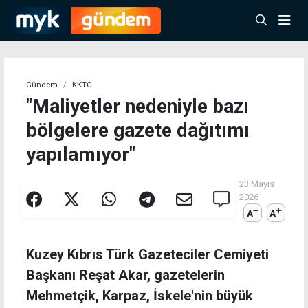
Gündem
KKTC
"Maliyetler nedeniyle bazı
bölgelere gazete dağıtımı
yapılamıyor"
23 Mayıs
2026
A
A
Kuzey Kıbrıs Türk Gazeteciler Cemiyeti
Başkanı Reşat Akar, gazetelerin
Mehmetçik, Karpaz, İskele'nin büyük