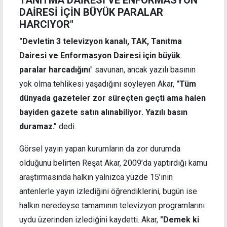
TANITMA DAİRESİ VE ENFORMASYON
DAİRESİ İÇİN BÜYÜK PARALAR
HARCIYOR"
"Devletin 3 televizyon kanalı, TAK, Tanıtma
Dairesi ve Enformasyon Dairesi için büyük
paralar harcadığını
" savunan, ancak yazılı basının
yok olma tehlikesi yaşadığını söyleyen Akar,
"Tüm
dünyada gazeteler zor süreçten geçti ama h
a
len
bayiden gazete satın alınabiliyor. Yazılı basın
duramaz."
dedi.
Görsel yayın yapan kurumların da zor durumda
olduğunu belirten Reşat Akar, 2009’da yaptırdığı kamu
araştırmasında halkın yalnızca yüzde 15’inin
antenlerle yayın izlediğini öğrendiklerini, bugün ise
halkın neredeyse tamamının televizyon programlarını
uydu üzerinden izlediğini kaydetti.
Akar,
"Demek ki