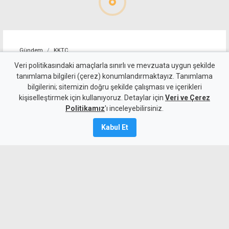
Gündem
KKTC
Sıcakta çalışma yasağını
Veri politikasındaki amaçlarla sınırlı ve mevzuata uygun şekilde
tanımlama bilgileri (çerez) konumlandırmaktayız. Tanımlama
ihlal eden 19 iş yerine uyarı
bilgilerini; sitemizin doğru şekilde çalışması ve içerikleri
kişiselleştirmek için kullanıyoruz. Detaylar için
Veri ve Çerez
7 Ağustos 2026
Politikamız
'ı inceleyebilirsiniz.
Güncelleme:
7 Ağustos
2026
Kabul Et
A
A
Çalışma Dairesi, sıcakta çalışma yasağı
kapsamında yaptığı denetimlerde
Lefkoşa, Girne, Güzelyurt ve
Gazimağusa'da toplam 19 iş yerinin