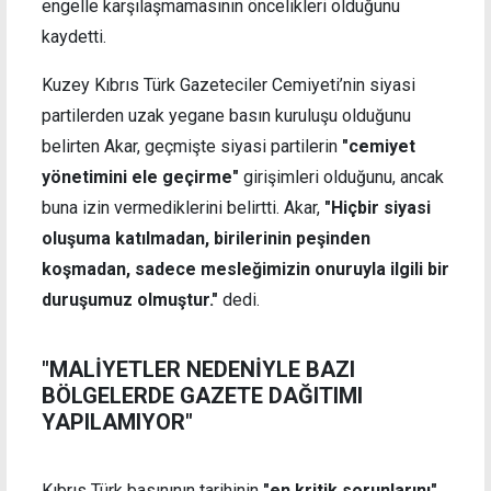
engelle karşılaşmamasının öncelikleri olduğunu
kaydetti.
Kuzey Kıbrıs Türk Gazeteciler Cemiyeti’nin siyasi
partilerden uzak yeg
a
ne basın kuruluşu olduğunu
belirten Akar, geçmişte siyasi partilerin
"cemiyet
yönetimini ele geçirme"
girişimleri olduğunu, ancak
buna izin vermediklerini belirtti. Akar,
"Hiçbir siyasi
oluşuma katılmadan, birilerinin peşinden
koşmadan, sadece mesleğimizin onuruyla ilgili bir
duruşumuz olmuştur
."
dedi.
"MALİYETLER NEDENİYLE BAZI
BÖLGELERDE GAZETE DAĞITIMI
YAPILAMIYOR"
Kıbrıs Türk basınının tarihinin
"en kritik sorunlarını"