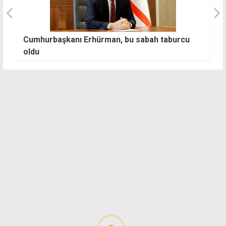
Cumhurbaşkanı Erhürman, bu sabah taburcu
A
oldu
k