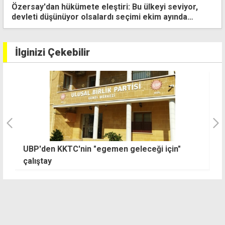
Erhan Arıklı: Cezaevi Müdürü'nün ''bağışlama'' yetkisi
2005'ten beri var
İlginizi Çekebilir
A
"Kumyalı'daki olay kaza değil, ihmaldir"
ç