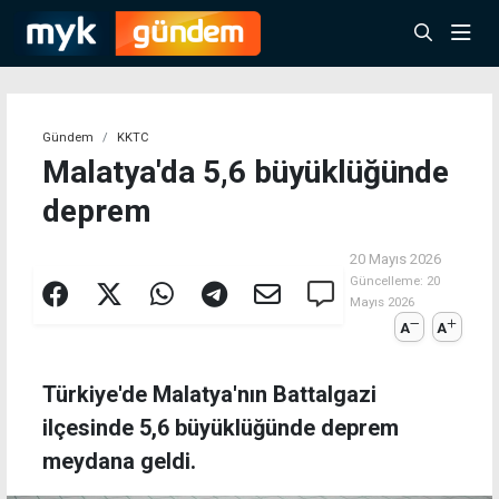
Gündem
KKTC
Malatya'da 5,6 büyüklüğünde
deprem
20 Mayıs 2026
Güncelleme:
20
Mayıs 2026
A
A
Türkiye'de Malatya'nın Battalgazi
ilçesinde 5,6 büyüklüğünde deprem
meydana geldi.