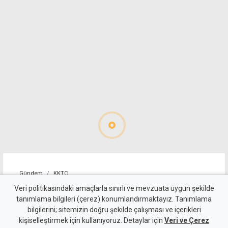
Gündem
KKTC
YDP'nin LTB Başkan Adayı
Veri politikasındaki amaçlarla sınırlı ve mevzuata uygun şekilde
tanımlama bilgileri (çerez) konumlandırmaktayız. Tanımlama
Dr. Özkul Haraç Oldu
bilgilerini; sitemizin doğru şekilde çalışması ve içerikleri
kişiselleştirmek için kullanıyoruz. Detaylar için
Veri ve Çerez