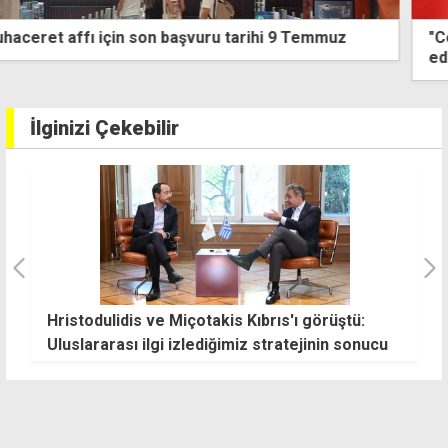
"Cezaevi Tüzüğü'nden 17 kişi yararlandı; 8'i deport
edilecek, 3'ü cezaevinde kalmaya devam edecek"
İlginizi Çekebilir
Hristodulidis ve Miçotakis Kıbrıs'ı görüştü:
B
Uluslararası ilgi izlediğimiz stratejinin sonucu
d