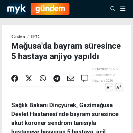
Gündem
KKTC
Mağusa'da bayram süresince
5 hastaya anjiyo yapıldı
2 Haziran 2026
Güncelleme:
2
Haziran 2026
A
A
Sağlık Bakanı Dinçyürek, Gazimağusa
Devlet Hastanesi'nde bayram süresince
akut koroner sendrom tanısıyla
hastaneye başvuran 5 hastaya, acil