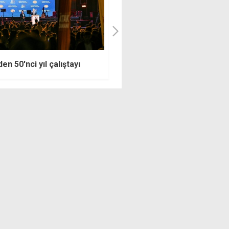
Yüksek Mahkeme: Mahkeme
su festivale hazırlanıyor
binalarına zarar verenler pol
bildirildi