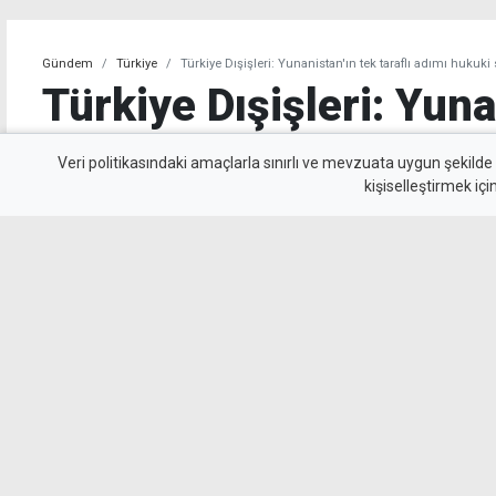
Gündem
Türkiye
Türkiye Dışişleri: Yunanistan'ın tek taraflı adımı huku
Türkiye Dışişleri: Yuna
taraflı adımı hukuki 
Veri politikasındaki amaçlarla sınırlı ve mevzuata uygun şekilde
kişiselleştirmek içi
Türkiye Dışişleri Bakanlığı Sözcüsü Öncü Keçe
de kapsayan Turizm Özel Mekansal Çerçevesi
sonuç doğurmayacağını belirtti.