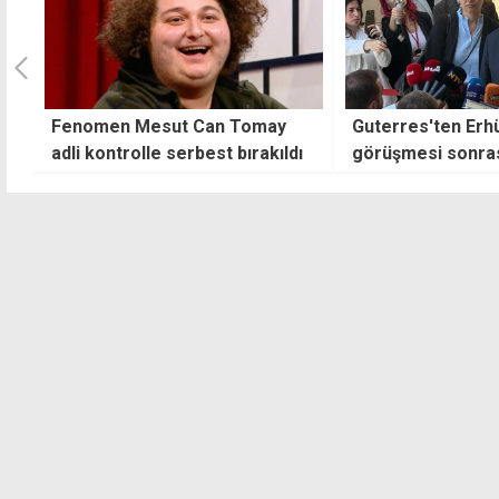
Guterres'ten Erhürman'la
Guterres'in temas
ı
görüşmesi sonrası ilk
Lefkoşa'da çifte
değerlendirme