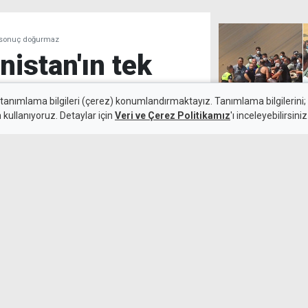
ki sonuç doğurmaz
nistan'ın tek
sonuç doğurmaz
 tanımlama bilgileri (çerez) konumlandırmaktayız. Tanımlama bilgilerini; s
n kullanıyoruz. Detaylar için
Veri ve Çerez Politikamız
'ı inceleyebilirsiniz
Kumyalı'da çök
7 Ağustos 2026
kalan işçi 3 sa
li, Yunanistan'ın Ege Denizi'ni
'nin Türkiye açısından hukuki
"Hükümetin anla
sahadaki gerçe