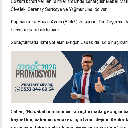
Gözaltı kararı verilen isimler arasında sanatçılar Mabel Mat
Civelek, Serenay Sarıkaya ve Yağmur Ünal da var.
Rap şarkıcısı Hakan Aydın (Blok3) ve şarkıcı Tan Taşçı'nın 
"Kıbrıs'ta iki ayrı halkın, iki ayrı demokrasinin
Dinçy
başvurulması bekleniyor.
ve iki ayrı devletin varlığına dayanan bir iş
mesaj
birliği zemini oluşturulmalı"
Soruşturmada ismi yer alan Mirgün Cabas da ise bir açıklam
Cabas,
"Bu sabah ismimin bir soruşturmada geçtiğini 
kaybettim, babamın cenazesi için İzmir'deyim. Avuka
görüşüyor, bilgi sahibi olunca gereğini yapacağım."
dedi