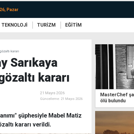
26, Pazar
TEKNOLOJİ
TURİZM
EĞİTİM
re
Yaşam
Sanat
Etkinlik
özaltı kararı
y Sarıkaya
gözaltı kararı
21 Mayıs 2026
MasterChef şa
Güncelleme:
21 Mayıs 2026
ölü bulundu
lanımı" şüphesiyle Mabel Matiz
altı kararı verildi.