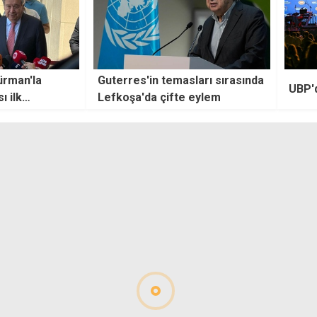
ları sırasında
UBP'den 50'nci yıl çalıştayı
Tatlı
 eylem