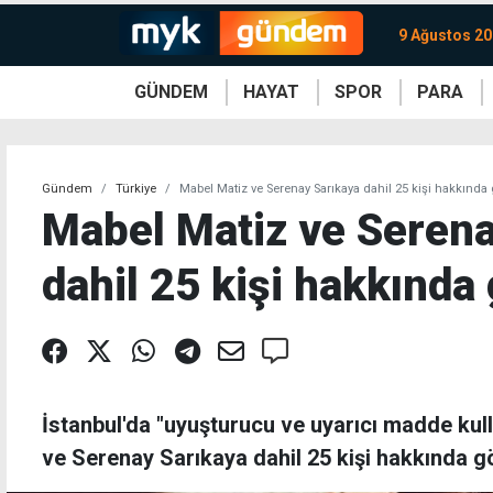
9 Ağustos 20
GÜNDEM
HAYAT
SPOR
PARA
KKTC
Magazin
KKTC
Ekonomi
Türkiye
Türkiye
Kripto
Sağlık
Güney
Avrupa
Döviz
Kadın
Dünya
Dünya
Borsa
Lezzetler
Çev
Gündem
Türkiye
Mabel Matiz ve Serenay Sarıkaya dahil 25 kişi hakkında g
Mabel Matiz ve Serena
dahil 25 kişi hakkında 
İstanbul'da "uyuşturucu ve uyarıcı madde kul
ve Serenay Sarıkaya dahil 25 kişi hakkında göz