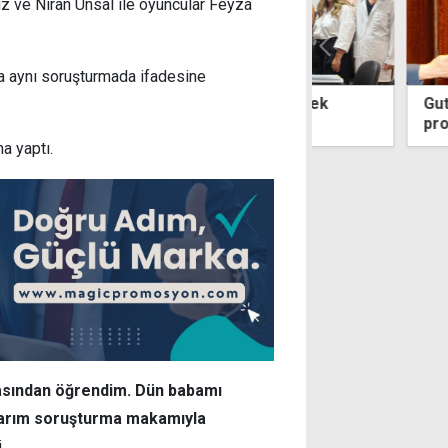
iz ve Niran Ünsal ile oyuncular Feyza
da aynı soruşturmada ifadesine
ürek'ten genç hekimlere destek
Guterres'in Kıbr
ı
programı belli 
a yaptı.
basından öğrendim. Dün babamı
tlarım soruşturma makamıyla
.