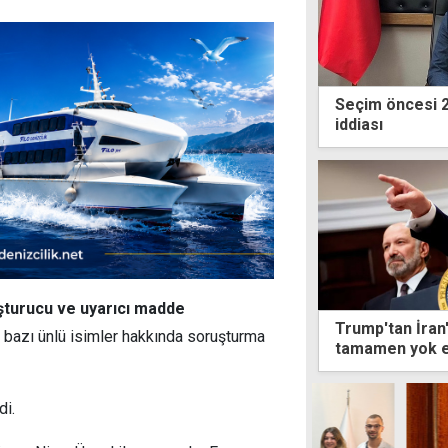
Seçim öncesi 26
iddiası
şturucu ve uyarıcı madde
Trump'tan İran'
 bazı ünlü isimler hakkında soruşturma
tamamen yok e
di.