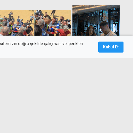
itemizin doğru şekilde çalışması ve içerikleri
Kabul Et
.
en siloda buğdayın altında
at sonra bulundu
ttığı 'pembe tablo' ile
kler arasında uçurum var"