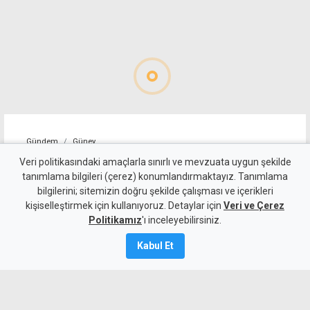
Gündem
Güney
İsrail'den Güney Kıbrıs'a
Veri politikasındaki amaçlarla sınırlı ve mevzuata uygun şekilde
tanımlama bilgileri (çerez) konumlandırmaktayız. Tanımlama
yardım eli
bilgilerini; sitemizin doğru şekilde çalışması ve içerikleri
kişiselleştirmek için kullanıyoruz. Detaylar için
Veri ve Çerez
8 Ağustos 2026
Politikamız
'ı inceleyebilirsiniz.
A
A
Kabul Et
Güney Kıbrıs’ta dikenli incirleri tehdit
eden istilacı böceğe karşı İsrailli bilim