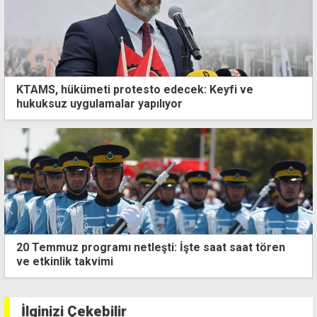
KTAMS, hükümeti protesto edecek: Keyfi ve
hukuksuz uygulamalar yapılıyor
Erdoğan'a suikast teşebbüsünde bulunan FETÖ
mensubu yakalandı
İlginizi Çekebilir