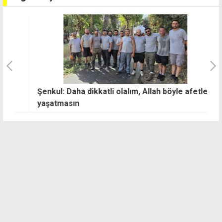
Şenkul: Daha dikkatli olalım, Allah böyle afetler
G
yaşatmasın
d
y