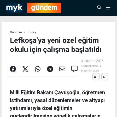
Gündem
Güney
Lefkoşa'ya yeni özel eğitim
okulu için çalışma başlatıldı
3 Haziran 2026
Güncelleme:
4
Haziran 2026
A
A
Milli Eğitim Bakanı Çavuşoğlu, öğretmen
istihdamı, yasal düzenlemeler ve altyapı
yatırımlarıyla özel eğitimin
güçlendirilmesine yönelik çalışmaların