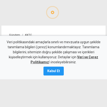
Gündem
KKTC
Allanazarov'un ölümünde 7
Veri politikasındaki amaçlarla sınırlı ve mevzuata uygun şekilde
tanımlama bilgileri (çerez) konumlandırmaktayız. Tanımlama
zanlıya ek tutukluluk:
bilgilerini; sitemizin doğru şekilde çalışması ve içerikleri
kişiselleştirmek için kullanıyoruz. Detaylar için
"Hakaret ve darp etti" diyerek
Veri ve Çerez
Politikamız
'ı inceleyebilirsiniz.
bıçaklamış
Kabul Et
6 Ağustos 2026
Güncelleme:
6 Ağustos
2026
A
A
Girne’de Nizam Allanazarov’un