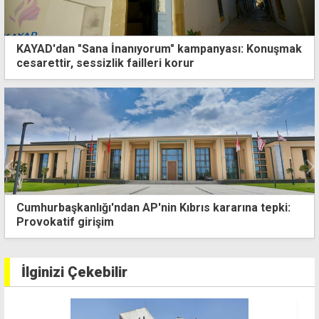
KAYAD'dan "Sana İnanıyorum" kampanyası: Konuşmak
cesarettir, sessizlik failleri korur
brıs kararına tepki:
Ada'da zirve zamanı... Guterres 
ayrı, yarın birlikte görüşecek
İlginizi Çekebilir