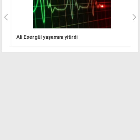
im
K
Ali Esergül yaşamını yitirdi
H
ç