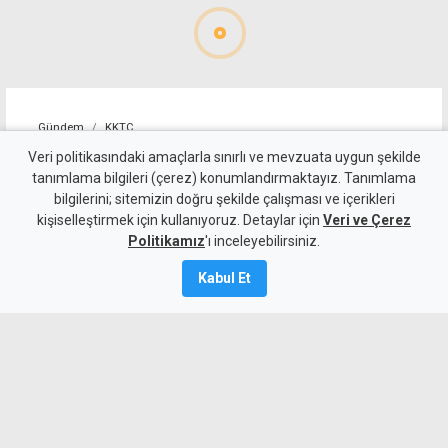
Gündem
KKTC
İskele'nin yarı maraton
Veri politikasındaki amaçlarla sınırlı ve mevzuata uygun şekilde
tanımlama bilgileri (çerez) konumlandırmaktayız. Tanımlama
parkuru uluslararası onay
bilgilerini; sitemizin doğru şekilde çalışması ve içerikleri
kişiselleştirmek için kullanıyoruz. Detaylar için
aldı
Veri ve Çerez
Politikamız
'ı inceleyebilirsiniz.
6 Ağustos 2026
Kabul Et
Güncelleme:
6 Ağustos
2026
A
A
İskele, 27 Eylül'de ilk kez Uluslararası
Yarı Maraton'a ev sahipliği yapacak. Yarı