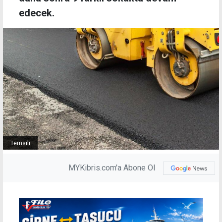
edecek.
Temsili
MYKibris.com'a Abone Ol