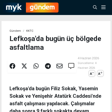
Gündem
KKTC
Lefkoşa'da bugün üç bölgede
asfaltlama
4 Haziran 2026
Güncelleme:
4
Haziran 2026
A
A
Lefkoşa'da bugün Filiz Sokak, Yasemin
Sokak ve Yenişehir Atatürk Caddesi'nde
asfalt çalışması yapılacak. Çalışmalar
daha sonra 9 farklı sokakta devam