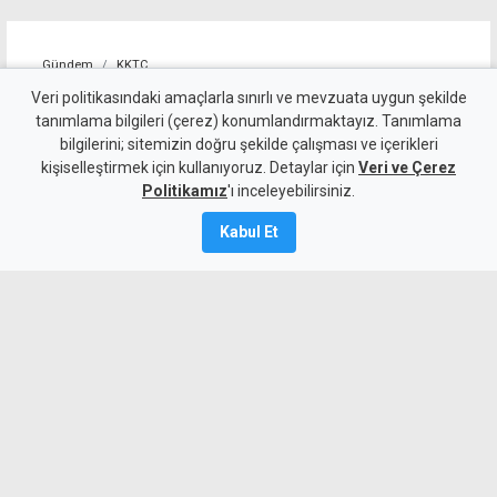
Gündem
KKTC
"Cengiz Topel'in tebessüm
Veri politikasındaki amaçlarla sınırlı ve mevzuata uygun şekilde
tanımlama bilgileri (çerez) konumlandırmaktayız. Tanımlama
eden masum yüzü, halen
bilgilerini; sitemizin doğru şekilde çalışması ve içerikleri
kişiselleştirmek için kullanıyoruz. Detaylar için
gözlerimin önünden gitmiyor"
Veri ve Çerez
Politikamız
'ı inceleyebilirsiniz.
8 Ağustos 2026
Kabul Et
Güncelleme:
8 Ağustos
2026
A
A
Şehit Pilot Yüzbaşı Topel'in otopsisinde
bulunan Dr. Ayten Berkalp o günleri
anlattı: Cengiz Topel'in şehit olduktan
sonra tebessüm eden masum yüzü,
halen gözlerimin önünden gitmiyor.