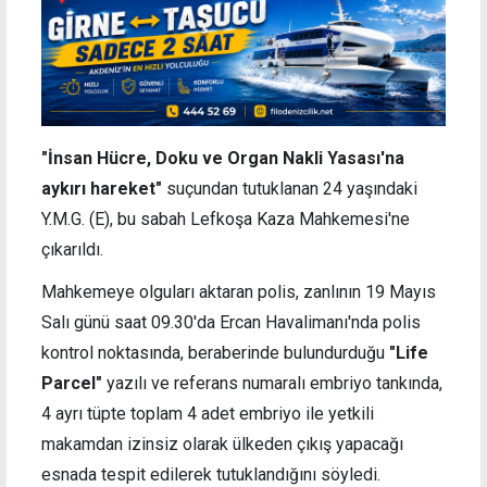
"İnsan Hücre, Doku ve Organ Nakli Yasası'na
aykırı hareket"
suçundan tutuklanan 24 yaşındaki
Y.M.G. (E), bu sabah Lefkoşa Kaza Mahkemesi'ne
çıkarıldı.
Mahkemeye olguları aktaran polis, zanlının 19 Mayıs
Salı günü saat 09.30'da Ercan Havalimanı'nda polis
kontrol noktasında, beraberinde bulundurduğu
"Life
Parcel"
yazılı ve referans numaralı embriyo tankında,
4 ayrı tüpte toplam 4 adet embriyo ile yetkili
makamdan izinsiz olarak ülkeden çıkış yapacağı
esnada tespit edilerek tutuklandığını söyledi.