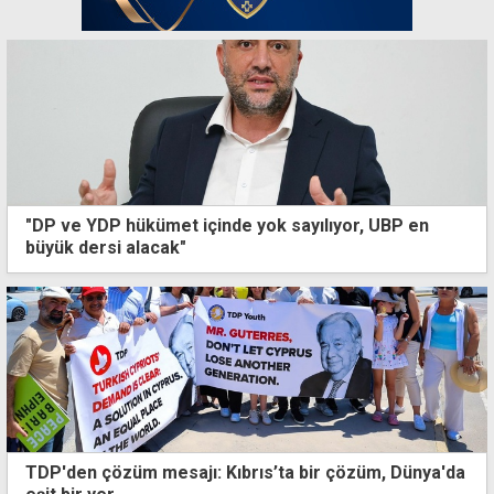
"DP ve YDP hükümet içinde yok sayılıyor, UBP en
büyük dersi alacak"
TDP'den çözüm mesajı: Kıbrıs’ta bir çözüm, Dünya'da