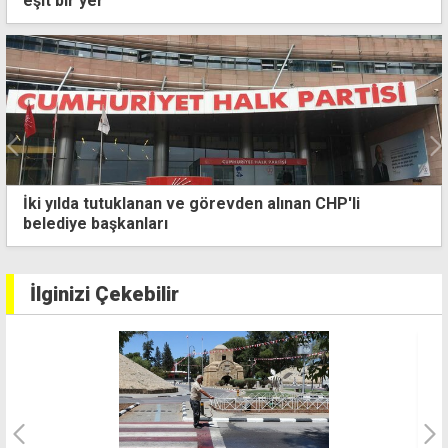
eşit bir yer
Batıkent ile Gönyeli-Alayköy Ağıllar'da 6 saat elektrik
yok
İlginizi Çekebilir