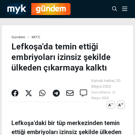
Gündem
KKTC
Lefkoşa'da temin ettiği
embriyoları izinsiz şekilde
ülkeden çıkarmaya kalktı
Kamalı Haber,
20
Mayıs 2026
Güncelleme:
21
Mayıs 2026
A
A
Lefkoşa'daki bir tüp merkezinden temin
ettiği embriyoları izinsiz şekilde ülkeden