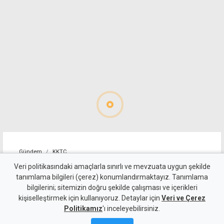
Gündem
KKTC
Holguin: Başarı, nihai
Veri politikasındaki amaçlarla sınırlı ve mevzuata uygun şekilde
tanımlama bilgileri (çerez) konumlandırmaktayız. Tanımlama
anlaşmaya ulaşacak süreci
bilgilerini; sitemizin doğru şekilde çalışması ve içerikleri
kişiselleştirmek için kullanıyoruz. Detaylar için
kurmaktır
Veri ve Çerez
Politikamız
'ı inceleyebilirsiniz.
9 Ağustos 2026