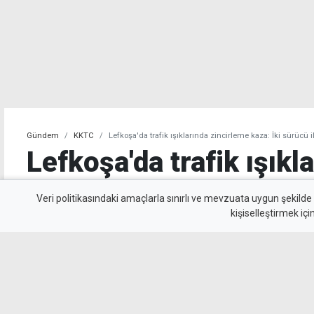
Gündem
KKTC
Lefkoşa'da trafik ışıklarında zincirleme kaza: İki sürücü il
Lefkoşa'da trafik ışıkl
zincirleme kaza: İki sür
Veri politikasındaki amaçlarla sınırlı ve mevzuata uygun şekilde
kişiselleştirmek içi
yolcu yaralı