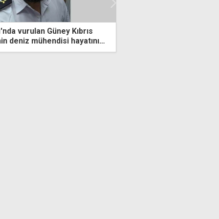
nda vurulan Güney Kıbrıs
DP'den UBP'ye tepki: Hü
in deniz mühendisi hayatını
partinin başarısı gibi s