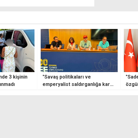
ı ve
"Sadece bir askeri zafer değil,
Emiro
rganlığa karşı
özgürlüğün, bağımsızlığın ve
Kendi
anışma
onurun sembolü"
koyu