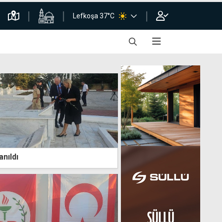
Lefkoşa 37°C
anıldı