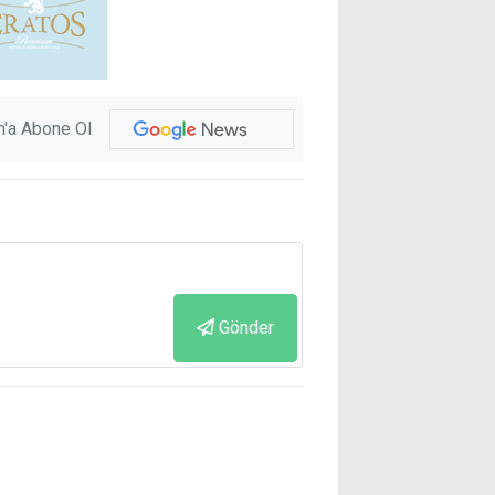
'a Abone Ol
Gönder