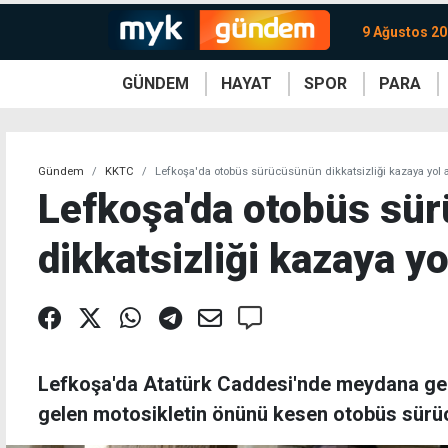
9 Ağustos 20
GÜNDEM
HAYAT
SPOR
PARA
KKTC
Magazin
KKTC
Ekonomi
Türkiye
Türkiye
Kripto
Sağlık
Güney
Avrupa
Döviz
Kadın
Dünya
Dünya
Borsa
Lezzetler
Çev
Gündem
KKTC
Lefkoşa'da otobüs sürücüsünün dikkatsizliği kazaya yol a
Lefkoşa'da otobüs sü
dikkatsizliği kazaya yo
Lefkoşa'da Atatürk Caddesi'nde meydana gele
gelen motosikletin önünü kesen otobüs sürü