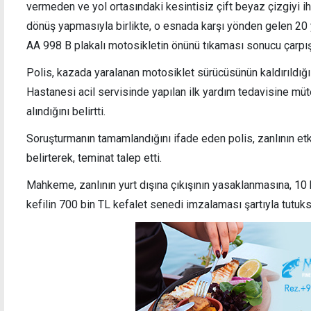
vermeden ve yol ortasındaki kesintisiz çift beyaz çizgiyi i
dönüş yapmasıyla birlikte,
o esnada karşı yönden gelen 20 
Kaçak yoldan KKTC'ye girip, polise teslim
Özers
AA 998 B plakalı motosikletin önünü tıkaması sonucu çarpışt
oldu
manev
Polis, kazada yaralanan motosiklet sürücüsünün kaldırıldığ
Hastanesi acil servisinde yapılan ilk yardım tedavisine mü
alındığını belirtti.
Soruşturmanın tamamlandığını ifade eden polis, zanlının et
belirterek, teminat talep etti.
Mahkeme, zanlının yurt dışına çıkışının yasaklanmasına, 10 
kefilin 700 bin TL kefalet senedi imzalaması şartıyla tutuk