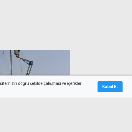
itemizin doğru şekilde çalışması ve içerikleri
Kabul Et
.
nyeli-Alayköy Ağıllar'da 6 saat