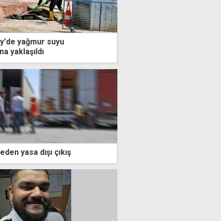
öy'de yağmur suyu
na yaklaşıldı
keden yasa dışı çıkış