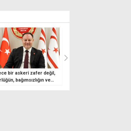
ğulları'ndan Üstel'e:
Doğu kesimlerde gök gürültü
nizi YSK'nın yerine mi
sağanak bekleniyor
yorsunuz?