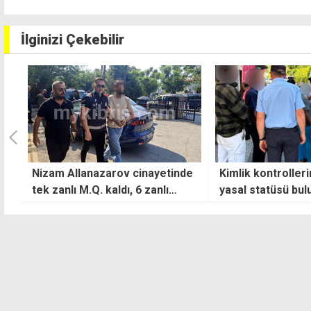
İlginizi Çekebilir
e
Kimlik kontrollerinde 3 kişinin
"Savaş politikalar
yasal statüsü bulunmadı
emperyalist saldı
uluslararası day
güçlendirilmeli"