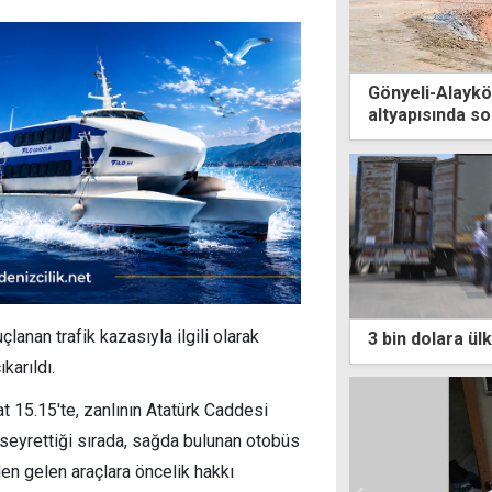
Gönyeli-Alayk
altyapısında so
anan trafik kazasıyla ilgili olarak
3 bin dolara ül
karıldı.
 15.15'te, zanlının Atatürk Caddesi
seyrettiği sırada, sağda bulunan otobüs
den gelen araçlara öncelik hakkı