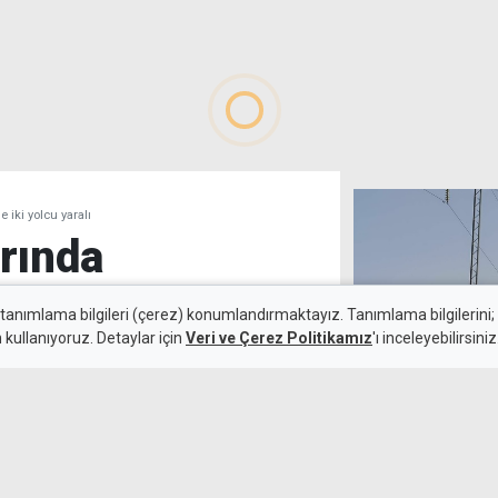
e iki yolcu yaralı
arında
ücü ile iki
 tanımlama bilgileri (çerez) konumlandırmaktayız. Tanımlama bilgilerini; s
n kullanıyoruz. Detaylar için
Veri ve Çerez Politikamız
'ı inceleyebilirsiniz
Batıkent ile Gö
elektrik yok
9 Ağustos 2026