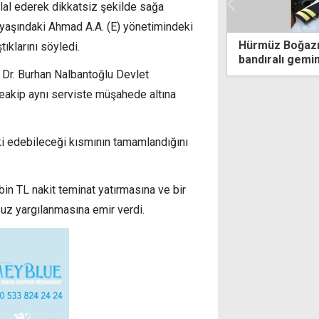
hlal ederek dikkatsiz şekilde sağa
yaşındaki Ahmad A.A. (E) yönetimindeki
ay'dan Ercan'daki pas geçme
Hürmüz Boğazı'
ıklarını söyledi.
rasına açıklama çağrısı
bandıralı gemin
kaybetti
ı Dr. Burhan Nalbantoğlu Devlet
teakip aynı serviste müşahede altına
ki edebileceği kısmının tamamlandığını
bin TL nakit teminat yatırmasına ve bir
suz yargılanmasına emir verdi.