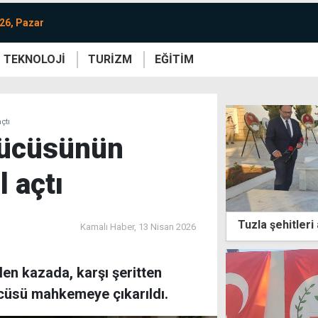
26, Pazar
TEKNOLOJİ
TURİZM
EĞİTİM
re
Yaşam
Sanat
Etkinlik
çtı
rücüsünün
l açtı
Tuzla şehitleri 
Kamalı Haber,
13 Nisan 2026
n kazada, karşı şeritten
cüsü mahkemeye çıkarıldı.