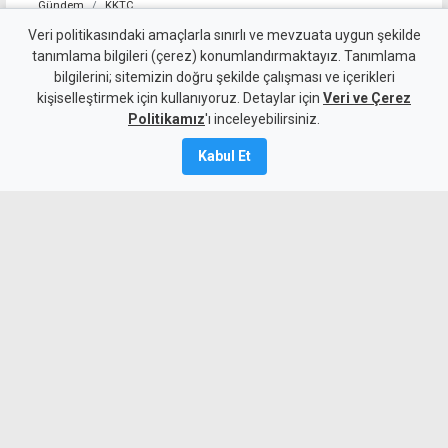
Gündem
KKTC
Allanazarov'un ölümünde 7
Veri politikasındaki amaçlarla sınırlı ve mevzuata uygun şekilde
tanımlama bilgileri (çerez) konumlandırmaktayız. Tanımlama
zanlıya ek tutukluluk:
bilgilerini; sitemizin doğru şekilde çalışması ve içerikleri
kişiselleştirmek için kullanıyoruz. Detaylar için
"Hakaret ve darp etti" diyerek
Veri ve Çerez
Politikamız
'ı inceleyebilirsiniz.
bıçaklamış
Kabul Et
6 Ağustos 2026
Güncelleme:
6 Ağustos
2026
A
A
Girne’de Nizam Allanazarov’un
bıçaklanarak öldürülmesiyle ilgili 7 zanlı
mahkemeye çıkarıldı. Polis, zanlılardan
M.G.'nin "kendisine hakaret ve darp
ettiği" gerekçesiyle Allanazarov’u 7 kez