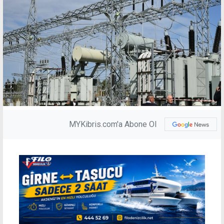
MYKibris.com'a Abone Ol