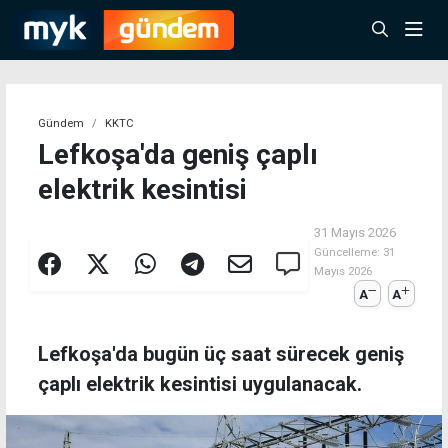
Gündem
KKTC
Lefkoşa'da geniş çaplı
elektrik kesintisi
31 Mayıs 2026
Güncelleme:
31
Mayıs 2026
A
A
Lefkoşa'da bugün üç saat sürecek geniş
çaplı elektrik kesintisi uygulanacak.