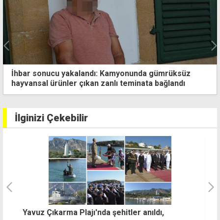
İhbar sonucu yakalandı: Kamyonunda gümrüksüz
hayvansal ürünler çıkan zanlı teminata bağlandı
İlginizi Çekebilir
"Hükümetin anlattığı 'pembe tablo' ile sahadaki
G