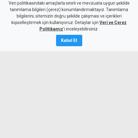
Geçitköy'deki ölümlü kazada
Veri politikasındaki amaçlarla sınırlı ve mevzuata uygun şekilde
tanımlama bilgileri (çerez) konumlandırmaktayız. Tanımlama
sürücüyü gizlemeye
bilgilerini; sitemizin doğru şekilde çalışması ve içerikleri
kişiselleştirmek için kullanıyoruz. Detaylar için
çalıştılar: 4 kişi tutuklandı
Veri ve Çerez
Politikamız
'ı inceleyebilirsiniz.
7 Ağustos 2026
Kabul Et
Güncelleme:
8 Ağustos
2026
A
A
Geçitköy’de Turan Obalı’nın yaşamını
yitirdiği kazada, aracı kullanan kişinin
kimliğini gizleyerek polise yalan beyanda
bulunduğu belirlenen dört kişi tutuklandı.
Olayı üstlenmeye çalışan kişinin de kaza
sırasında araçta olduğu belirlendi.