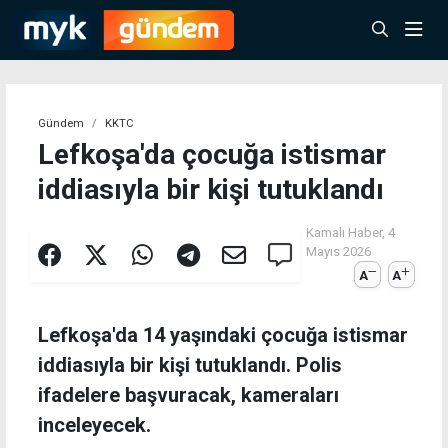
Gündem
KKTC
Lefkoşa'da çocuğa istismar
iddiasıyla bir kişi tutuklandı
Kamalı Haber,
4
Mayıs 2026
A
A
Lefkoşa'da 14 yaşındaki çocuğa istismar
iddiasıyla bir kişi tutuklandı. Polis
ifadelere başvuracak, kameraları
inceleyecek.