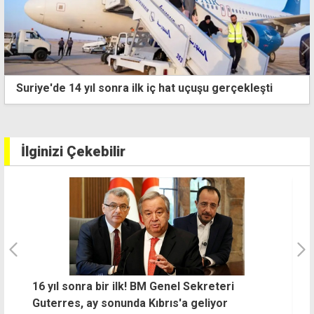
Suriye'de 14 yıl sonra ilk iç hat uçuşu gerçekleşti
İlginizi Çekebilir
ve
16 yıl sonra bir ilk! BM Genel Sekreteri
C
Guterres, ay sonunda Kıbrıs'a geliyor
t