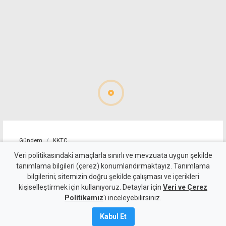
Gündem
KKTC
10 kişi kalan Beşiktaş'tan
Veri politikasındaki amaçlarla sınırlı ve mevzuata uygun şekilde
tanımlama bilgileri (çerez) konumlandırmaktayız. Tanımlama
altın değerinde galibiyet
bilgilerini; sitemizin doğru şekilde çalışması ve içerikleri
kişiselleştirmek için kullanıyoruz. Detaylar için
Veri ve Çerez
6 Ağustos 2026
Politikamız
'ı inceleyebilirsiniz.
A
A
Kabul Et