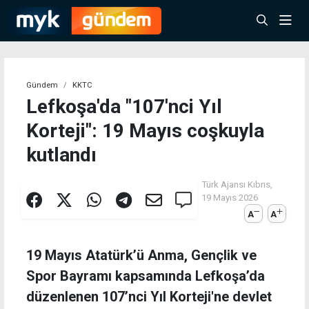
Gündem
KKTC
Lefkoşa'da "107'nci Yıl
Korteji": 19 Mayıs coşkuyla
kutlandı
Türk Ajansı Kıbrıs,
19 Mayıs 2026
A
A
19 Mayıs Atatürk’ü Anma, Gençlik ve
Spor Bayramı kapsamında Lefkoşa’da
düzenlenen 107’nci Yıl Korteji'ne devlet