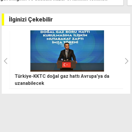
İlginizi Çekebilir
Türkiye-KKTC doğal gaz hattı Avrupa'ya da
Tu
uzanabilecek