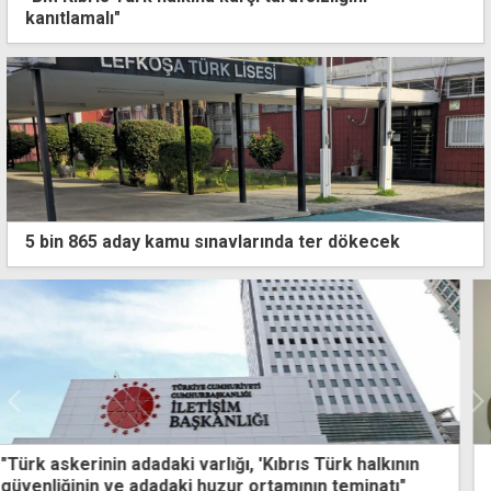
kanıtlamalı"
5 bin 865 aday kamu sınavlarında ter dökecek
CTP'den Beyarmudu'nda UBP'li Ahmet Zort'a destek
kararı