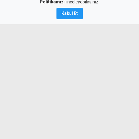
Politikamız
'ı inceleyebilirsiniz.
9 Ağustos 2026
Kabul Et
Güncelleme:
9 Ağustos
2026
A
A
Karayolları Dairesi, Karayolu Master
Planı kapsamında sürdürülen çalışmalar
nedeniyle bugün 10.00-13.00 saatleri
arasında Girne Acapulco Kavşağı ile
Değirmenlik Yol Ayrımı arasındaki yolun
araç trafiğine kapatılacağını açıkladı.