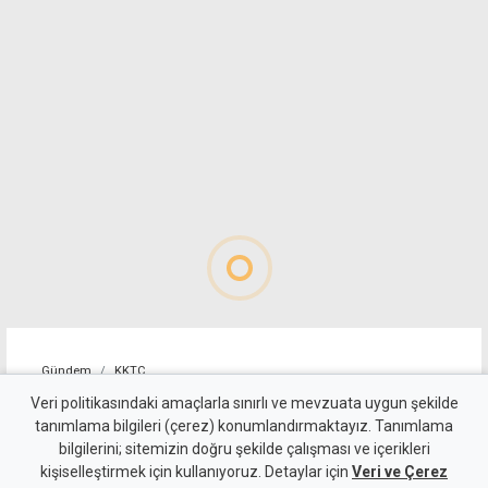
Gündem
KKTC
Girne-Değirmenlik Dağ
Veri politikasındaki amaçlarla sınırlı ve mevzuata uygun şekilde
tanımlama bilgileri (çerez) konumlandırmaktayız. Tanımlama
Yolu'nun bir bölümü trafiğe
bilgilerini; sitemizin doğru şekilde çalışması ve içerikleri
kişiselleştirmek için kullanıyoruz. Detaylar için
kapatılacak
Veri ve Çerez