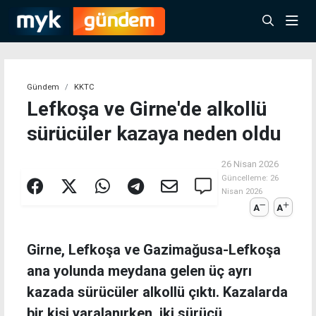
Gündem
KKTC
Lefkoşa ve Girne'de alkollü
sürücüler kazaya neden oldu
26 Nisan 2026
Güncelleme:
26
Nisan 2026
A
A
Girne, Lefkoşa ve Gazimağusa-Lefkoşa
ana yolunda meydana gelen üç ayrı
kazada sürücüler alkollü çıktı. Kazalarda
bir kişi yaralanırken, iki sürücü