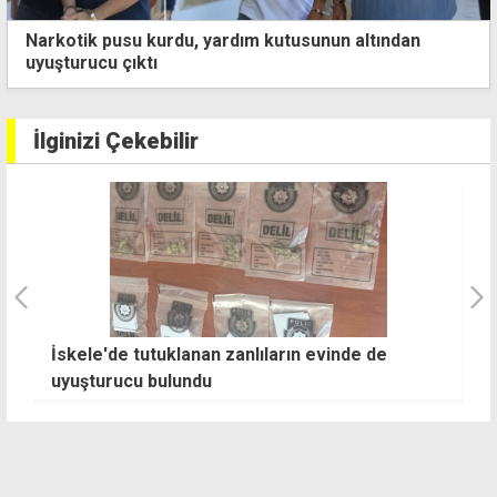
Narkotik pusu kurdu, yardım kutusunun altından
uyuşturucu çıktı
İlginizi Çekebilir
Bakan Hasipoğlu, sıcakta çalışma yasağını
A
denetledi
ya