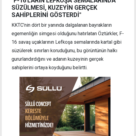
"F-16'LARIN LEFKOŞA SEMALARINDA
SÜZÜLMESİ, KUZEYİN GERÇEK
SAHİPLERİNİ GÖSTERDİ"
KKTC’nin dört bir yanında dalgalanan bayrakların
egemenliğin simgesi olduğunu hatırlatan Öztürkler, F-
16 savaş uçaklarının Lefkoşa semalarında kartal gibi
süzülerek sınırları koruduğunu, bu görüntünün halkı
gururlandırdığını ve adanın kuzeyinin gerçek
sahiplerini ortaya koyduğunu belirtti.