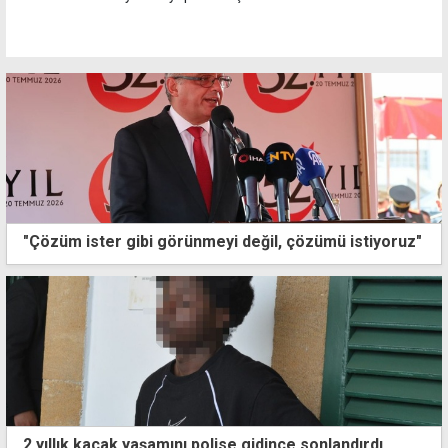
"Çözüm ister gibi görünmeyi değil, çözümü istiyoruz"
2 yıllık kaçak yaşamını polise gidince sonlandırdı