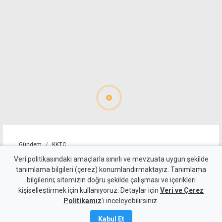
Gündem
KKTC
Geçitköy'deki ölümlü kazada
Veri politikasındaki amaçlarla sınırlı ve mevzuata uygun şekilde
tanımlama bilgileri (çerez) konumlandırmaktayız. Tanımlama
sürücüyü gizlemeye
bilgilerini; sitemizin doğru şekilde çalışması ve içerikleri
kişiselleştirmek için kullanıyoruz. Detaylar için
çalıştılar: 4 kişi tutuklandı
Veri ve Çerez
Politikamız
'ı inceleyebilirsiniz.
7 Ağustos 2026
Kabul Et