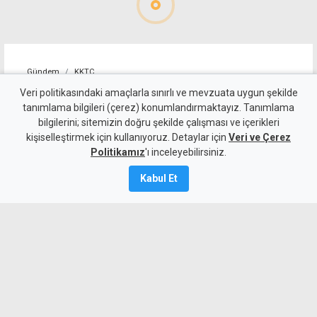
Gündem
KKTC
İki Toplumlu Barış
Veri politikasındaki amaçlarla sınırlı ve mevzuata uygun şekilde
tanımlama bilgileri (çerez) konumlandırmaktayız. Tanımlama
İnisiyatifi'nden liderlere
bilgilerini; sitemizin doğru şekilde çalışması ve içerikleri
kişiselleştirmek için kullanıyoruz. Detaylar için
çağrı: Hemen harekete
Veri ve Çerez
Politikamız
'ı inceleyebilirsiniz.
geçmeliyiz
Kabul Et
7 Ağustos 2026
A
A
İki Toplumlu Barış İnisiyatifi, BM Genel
Sekreteri Guterres’in ziyareti sonrası
liderlere görüşmeleri yoğunlaştırma