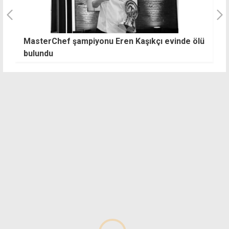
MasterChef şampiyonu Eren Kaşıkçı evinde ölü
"
bulundu
k