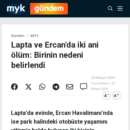
Gündem
KKTC
Lapta ve Ercan'da iki ani
ölüm: Birinin nedeni
belirlendi
24 Mayıs 2026
Güncelleme:
24
Mayıs 2026
A
A
Lapta’da evinde, Ercan Havalimanı’nda
ise park halindeki otobüste yaşamını