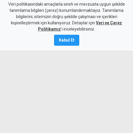
Süpermarketteki saldırının
Veri politikasındaki amaçlarla sınırlı ve mevzuata uygun şekilde
tanımlama bilgileri (çerez) konumlandırmaktayız. Tanımlama
zanlısı, "mağduru takip
bilgilerini; sitemizin doğru şekilde çalışması ve içerikleri
kişiselleştirmek için kullanıyoruz. Detaylar için
ederek olayı gerçekleştirmiş"
Veri ve Çerez
Politikamız
'ı inceleyebilirsiniz.
Kamalı Haber,
6
Kabul Et
Ağustos 2026
Güncelleme:
6 Ağustos
2026
A
A
Süpermarkette bir kadını defalarca
bıçaklayarak ağır yaralayan zanlı
mahkemeye çıkarıldı. Polis, mağdurun
sağlık durumunun ciddiyetini
koruduğunu, yaşamını yitirmesi halinde
suçun teşebbüsten öte katillik suçuna