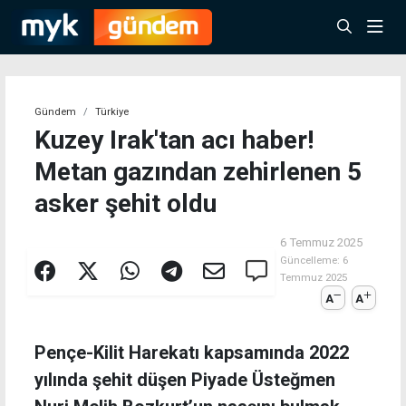
Gündem
Türkiye
Kuzey Irak'tan acı haber!
Metan gazından zehirlenen 5
asker şehit oldu
6 Temmuz 2025
Güncelleme:
6
Temmuz 2025
A
A
Pençe-Kilit Harekatı kapsamında 2022
yılında şehit düşen Piyade Üsteğmen