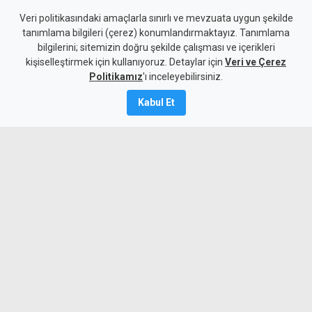
Veri politikasındaki amaçlarla sınırlı ve mevzuata uygun şekilde
tanımlama bilgileri (çerez) konumlandırmaktayız. Tanımlama
bilgilerini; sitemizin doğru şekilde çalışması ve içerikleri
Gündem
Türkiye
kişiselleştirmek için kullanıyoruz. Detaylar için
Veri ve Çerez
Hulusi Akar'dan Plevne Marşı
Politikamız
'ı inceleyebilirsiniz.
eşliğinde KKTC mesajı
Kabul Et
6 Ağustos 2026
A
A
Hulusi Akar, Plevne Marşı eşliğinde
KKTC ve Türkiye bayrakları ile Kıbrıs
görüntülerinin yer aldığı paylaşımında,
bölgenin ihtiyacının silah değil, diyalog
ve uluslararası hukuka saygı olduğunu
vurguladı.