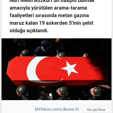
Nuri Melih Bozkurt’un naaşını bulmak
amacıyla yürütülen arama-tarama
faaliyetleri sırasında metan gazına
maruz kalan 19 askerden 5’inin şehit
olduğu açıklandı.
MYKibris.com'a Abone Ol