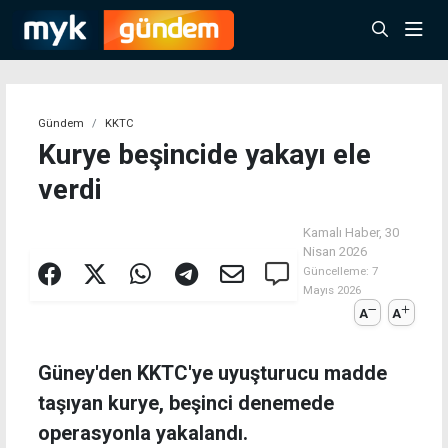
Gündem
KKTC
Kurye beşincide yakayı ele
verdi
Kamalı Haber,
30
Nisan 2026
Güncelleme:
7
Mayıs 2026
A
A
Güney'den KKTC'ye uyuşturucu madde
taşıyan kurye, beşinci denemede
operasyonla yakalandı.