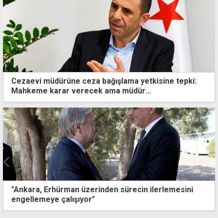
Cezaevi müdürüne ceza bağışlama yetkisine tepki:
Mahkeme karar verecek ama müdür
bağışlayabilecek
Nazlı sözünü sakınmadı: Meclis'te tek muhalefetken
böyleyseniz, iktidarınızı düşünmek istemiyoruz