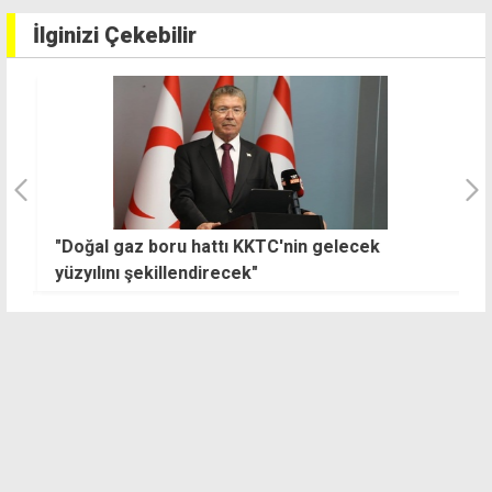
İlginizi Çekebilir
"Doğal gaz boru hattı KKTC'nin gelecek
4
yüzyılını şekillendirecek"
k
ç