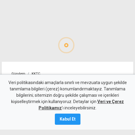
Gündem
KKTC
İki Toplumlu Barış
Veri politikasındaki amaçlarla sınırlı ve mevzuata uygun şekilde
tanımlama bilgileri (çerez) konumlandırmaktayız. Tanımlama
İnisiyatifi'nden liderlere
bilgilerini; sitemizin doğru şekilde çalışması ve içerikleri
kişiselleştirmek için kullanıyoruz. Detaylar için
çağrı: Hemen harekete
Veri ve Çerez
Politikamız
'ı inceleyebilirsiniz.
geçmeliyiz
Kabul Et
7 Ağustos 2026
A
A