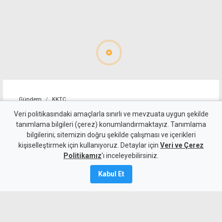
Gündem
KKTC
YDP'nin LTB Başkan Adayı
Veri politikasındaki amaçlarla sınırlı ve mevzuata uygun şekilde
tanımlama bilgileri (çerez) konumlandırmaktayız. Tanımlama
Dr. Özkul Haraç Oldu
bilgilerini; sitemizin doğru şekilde çalışması ve içerikleri
kişiselleştirmek için kullanıyoruz. Detaylar için
Veri ve Çerez
6 Ağustos 2026
Politikamız
'ı inceleyebilirsiniz.
Güncelleme:
6 Ağustos
2026
Kabul Et
A
A
Yeniden Doğuş Partisi Genel Başkanı