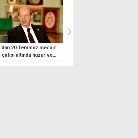
mmuz 1974: Kıbrıs'a barış
"Kumyalı'daki olay kaza değil,
en harekatın 52'nci yılı
ihmaldir"