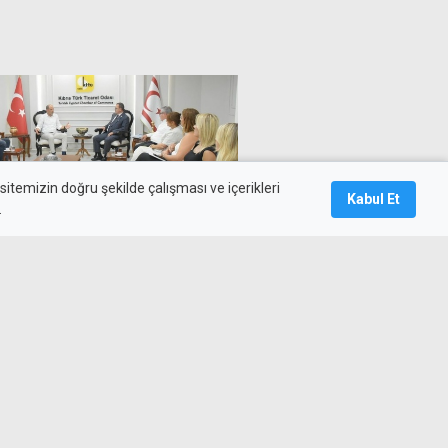
itemizin doğru şekilde çalışması ve içerikleri
Kabul Et
.
yareti: Özersay'dan yeni
n çağrısı