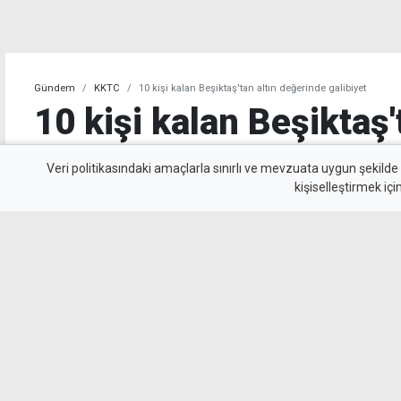
Gündem
KKTC
10 kişi kalan Beşiktaş'tan altın değerinde galibiyet
10 kişi kalan Beşiktaş'
değerinde galibiyet
Veri politikasındaki amaçlarla sınırlı ve mevzuata uygun şekilde
kişiselleştirmek içi
Beşiktaş, UEFA Avrupa Ligi 3. eleme turu il
Kralove'yi 1-0 mağlup ederek rövanş öncesi ön
beyazlılar, 10 kişi kalmasına rağmen Semih Kı
uzandı.