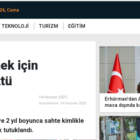
026, Cuma
TEKNOLOJİ
TURİZM
EĞİTİM
re
Yaşam
Sanat
Etkinlik
ek için
ttü
14 Haziran 2025
Erhürman'dan A
Güncelleme:
14 Haziran 2025
masa dışında ka
e 2 yıl boyunca sahte kimlikle
 tutuklandı.