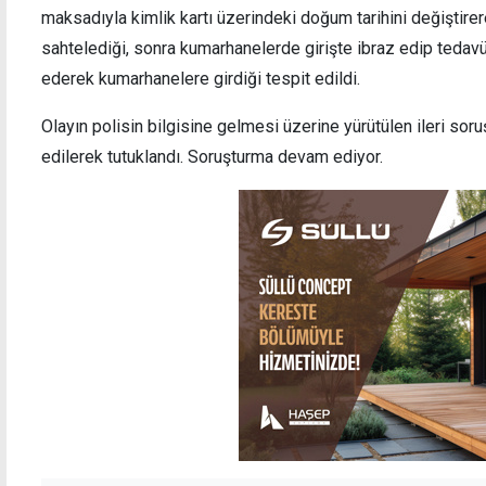
maksadıyla kimlik kartı üzerindeki doğum tarihini değiştirer
sahtelediği, sonra kumarhanelerde girişte ibraz edip tedavü
ederek kumarhanelere girdiği tespit edildi.
Mehmet Aktunç: Lefkoşa, hizmet
Larna
Olayın polisin bilgisine gelmesi üzerine yürütülen ileri so
standartları ile kaybettiği 'amiral gemisi'
Kalaşn
kimliğini yeniden kazanacak
edilerek tutuklandı. Soruşturma devam ediyor.