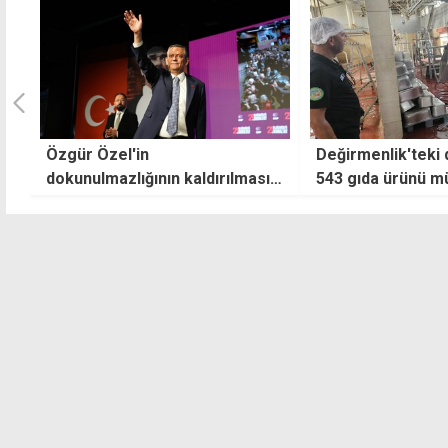
Değirmenlik'teki denetimlerde
"Sadece bir asker
nı
543 gıda ürünü müsadere edildi
özgürlüğün, bağım
onurun sembolü"