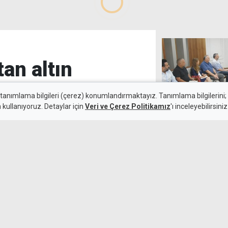
tan altın
 tanımlama bilgileri (çerez) konumlandırmaktayız. Tanımlama bilgilerini; s
n kullanıyoruz. Detaylar için
Veri ve Çerez Politikamız
'ı inceleyebilirsiniz
HP'den KTTO zi
6 Ağustos 2026
ekonomik vizyo
k maçında deplasmanda Hradec
emli avantaj elde etti. Siyah-
lıçsoy'un golüyle galibiyete