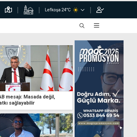
Lefkoşa 24°C
B mesajı: Masada değil,
tkı sağlayabilir