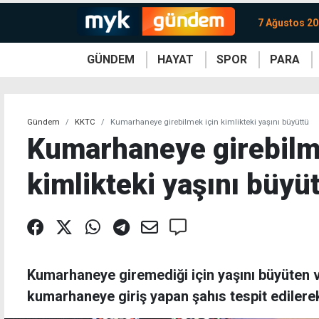
7 Ağustos 2
GÜNDEM
HAYAT
SPOR
PARA
KKTC
Magazin
KKTC
Ekonomi
Türkiye
Türkiye
Kripto
Sağlık
Güney
Avrupa
Döviz
Kadın
Dünya
Dünya
Borsa
Lezzetler
Çev
Gündem
KKTC
Kumarhaneye girebilmek için kimlikteki yaşını büyüttü
Kumarhaneye girebilm
kimlikteki yaşını büyü
Kumarhaneye giremediği için yaşını büyüten v
kumarhaneye giriş yapan şahıs tespit edilerek