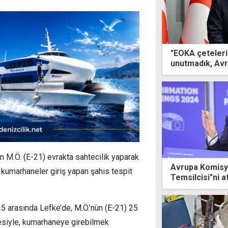
"EOKA çeteleri
unutmadık, Avr
 M.Ö. (E-21) evrakta sahtecilik yaparak
Avrupa Komisyo
e kumarhaneler giriş yapan şahıs tespit
Temsilcisi"ni a
25 arasında Lefke’de, M.Ö.’nün (E-21) 25
siyle, kumarhaneye girebilmek