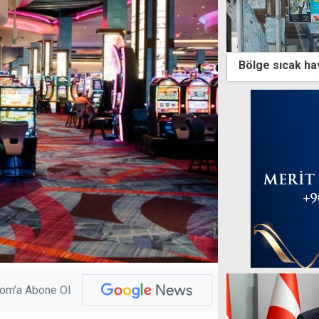
Bölge sıcak hav
com'a Abone Ol