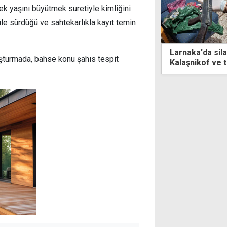
ek yaşını büyütmek suretiyle kimliğini
le sürdüğü ve sahtekarlıkla kayıt temin
ka'da silah operasyonu... G3,
Mustafa Paşa e
ruşturmada, bahse konu şahıs tespit
ikof ve tabanca ele geçirildi
bulundu