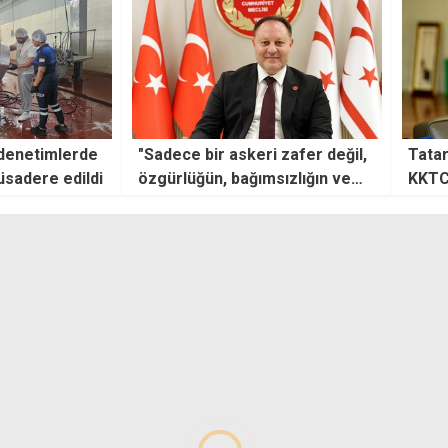
i zafer değil,
Tatar'dan 20 Temmuz mesajı:
20 Te
sızlığın ve
KKTC çatısı altında huzur ve
getir
güven içindeyiz