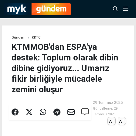
Gündem
KKTC
KTMMOB'dan ESPA'ya
destek: Toplum olarak dibin
dibine gidiyoruz... Umarız
fikir birliğiyle mücadele
zemini oluşur
29 Temmuz 2025
Güncelleme:
29
Temmuz 2025
A
A