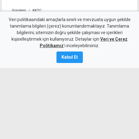
Gündem
KKTC
10 kişi kalan Beşiktaş'tan
Veri politikasındaki amaçlarla sınırlı ve mevzuata uygun şekilde
tanımlama bilgileri (çerez) konumlandırmaktayız. Tanımlama
altın değerinde galibiyet
bilgilerini; sitemizin doğru şekilde çalışması ve içerikleri
kişiselleştirmek için kullanıyoruz. Detaylar için
Veri ve Çerez
6 Ağustos 2026
Politikamız
'ı inceleyebilirsiniz.
A
A
Kabul Et
Beşiktaş, UEFA Avrupa Ligi 3. eleme turu
ilk maçında deplasmanda Hradec
Kralove'yi 1-0 mağlup ederek rövanş
öncesi önemli avantaj elde etti. Siyah-
beyazlılar, 10 kişi kalmasına rağmen
Semih Kılıçsoy'un golüyle galibiyete
uzandı.