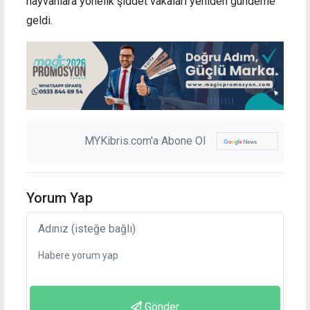
hayvanlara yönelik şiddet vakaları yeniden gündeme
geldi.
MYKibris.com'a Abone Ol
Yorum Yap
Gönder