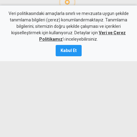
Veri politikasındaki amaçlarla sınırlı ve mevzuata uygun şekilde
tanımlama bilgileri (çerez) konumlandırmaktayız. Tanımlama
bilgilerini; sitemizin doğru şekilde çalışması ve içerikleri
Gündem
KKTC
kişiselleştirmek için kullanıyoruz. Detaylar için
Veri ve Çerez
Taçoy'dan seçim yorumu:
Politikamız
'ı inceleyebilirsiniz.
UBP'nin en kötü hali CTP'nin
Kabul Et
en iyi haliyle yarışabilecek
durumda
7 Ağustos 2026
Güncelleme:
7 Ağustos
2026
A
A
UBP Milletvekili Hasan Taçoy, UBP'nin
tek rakibinin yine UBP olduğunu ifade