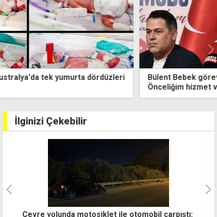
Bülent Bebek görev süresini değerlendirdi:
Önceliğim hizmet ve yatırım oldu
İlginizi Çekebilir
Çevre yolunda motosiklet ile otomobil çarpıştı:
B