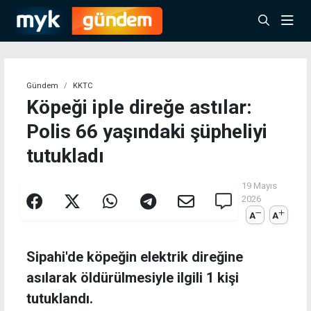
Gündem
KKTC
Köpeği iple direğe astılar:
Polis 66 yaşındaki şüpheliyi
tutukladı
19 Mayıs
2026
A
A
Sipahi'de köpeğin elektrik direğine
asılarak öldürülmesiyle ilgili 1 kişi
tutuklandı.