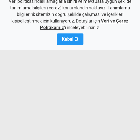
Geçitköy'deki ölümlü kazada
Veri politikasındaki amaçlarla sınırlı ve mevzuata uygun şekilde
tanımlama bilgileri (çerez) konumlandırmaktayız. Tanımlama
sürücüyü gizlemeye
bilgilerini; sitemizin doğru şekilde çalışması ve içerikleri
kişiselleştirmek için kullanıyoruz. Detaylar için
çalıştılar: 4 kişi tutuklandı
Veri ve Çerez
Politikamız
'ı inceleyebilirsiniz.
7 Ağustos 2026
Kabul Et
Güncelleme:
8 Ağustos
2026
A
A
Geçitköy’de Turan Obalı’nın yaşamını
yitirdiği kazada, aracı kullanan kişinin
kimliğini gizleyerek polise yalan beyanda
bulunduğu belirlenen dört kişi tutuklandı.
Olayı üstlenmeye çalışan kişinin de kaza
sırasında araçta olduğu belirlendi.