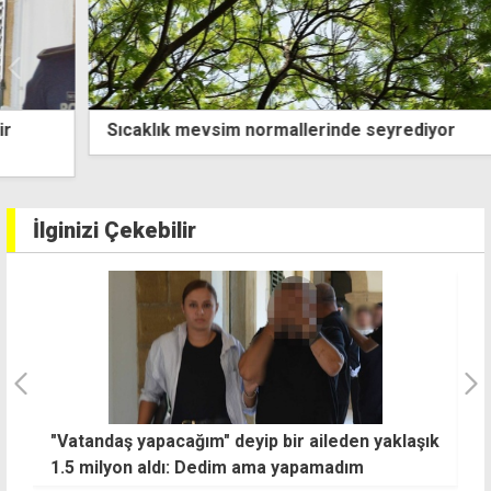
Sıcaklık mevsim normallerinde seyrediyor
İlginizi Çekebilir
"Vatandaş yapacağım" deyip bir aileden yaklaşık
G
1.5 milyon aldı: Dedim ama yapamadım
g