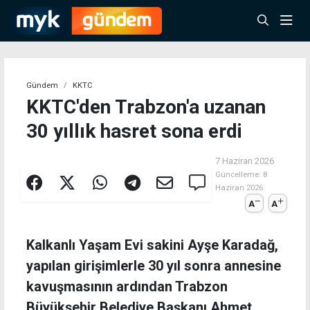
Gündem
KKTC
KKTC'den Trabzon'a uzanan
30 yıllık hasret sona erdi
7 Haziran 2026
Güncelleme:
8
Haziran 2026
A
A
Kalkanlı Yaşam Evi sakini Ayşe Karadağ,
yapılan girişimlerle 30 yıl sonra annesine
kavuşmasının ardından Trabzon
Büyükşehir Belediye Başkanı Ahmet