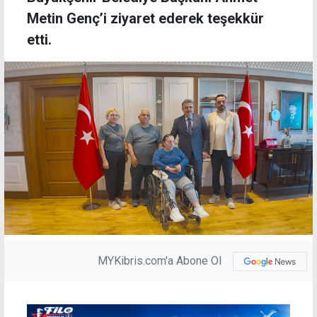
Metin Genç’i ziyaret ederek teşekkür
etti.
MYKibris.com'a Abone Ol