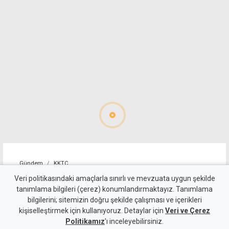
Gündem
KKTC
Girne-Değirmenlik Dağ
Veri politikasındaki amaçlarla sınırlı ve mevzuata uygun şekilde
tanımlama bilgileri (çerez) konumlandırmaktayız. Tanımlama
Yolu'nun bir bölümü yarın
bilgilerini; sitemizin doğru şekilde çalışması ve içerikleri
kişiselleştirmek için kullanıyoruz. Detaylar için
trafiğe kapatılacak
Veri ve Çerez
Politikamız
'ı inceleyebilirsiniz.