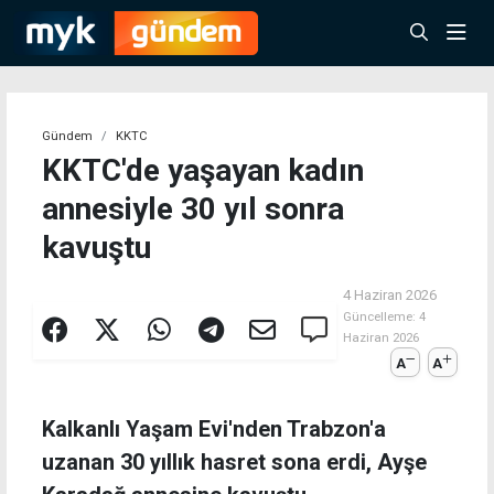
Gündem
KKTC
KKTC'de yaşayan kadın
annesiyle 30 yıl sonra
kavuştu
4 Haziran 2026
Güncelleme:
4
Haziran 2026
A
A
Kalkanlı Yaşam Evi'nden Trabzon'a
uzanan 30 yıllık hasret sona erdi, Ayşe