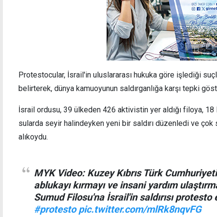
Protestocular, İsrail'in uluslararası hukuka göre işlediği suç
belirterek, dünya kamuoyunun saldırganlığa karşı tepki göst
İsrail ordusu, 39 ülkeden 426 aktivistin yer aldığı filoya, 1
sularda seyir halindeyken yeni bir saldırı düzenledi ve çok 
alıkoydu.
MYK Video: Kuzey Kıbrıs Türk Cumhuriyeti
ablukayı kırmayı ve insani yardım ulaştır
Sumud Filosu'na İsrail'in saldırısı protesto 
#protesto
pic.twitter.com/mlRk8nqvFG