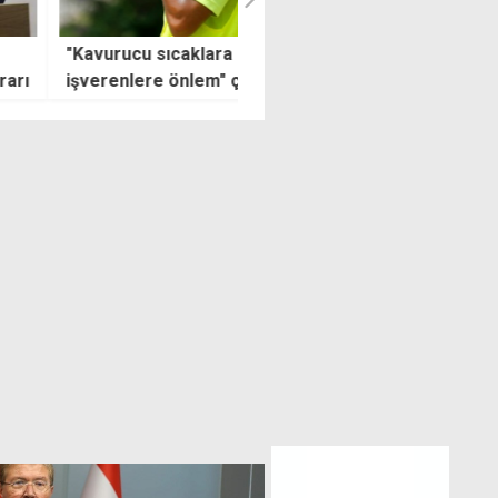
rucu sıcaklara karşı
Sürat, trafik suçları arasında
enlere önlem" çağrısı
yine ilk sırada