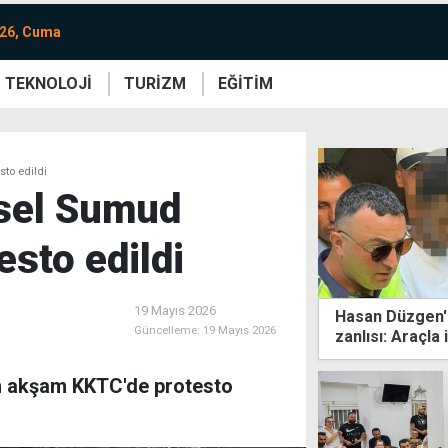
026, Cuma
TEKNOLOJİ
TURİZM
EĞİTİM
re
Yaşam
Sanat
Etkinlik
sto edildi
esel Sumud
esto edildi
19 Mayıs 2026
Hasan Düzgen'in
Güncelleme:
19 Mayıs 2026
zanlısı: Araçla
uyuşturucu ku
dün akşam KKTC'de protesto