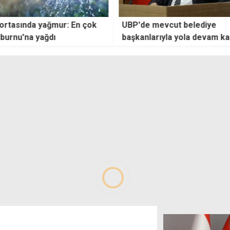
ğmur: En çok
UBP'de mevcut belediye
"Kavu
dı
başkanlarıyla yola devam kararı
işver