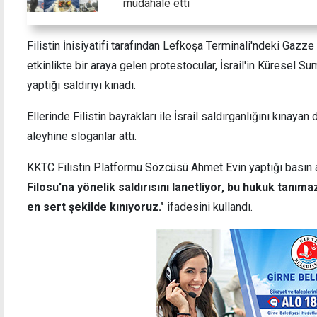
müdahale etti
Filistin İnisiyatifi tarafından Lefkoşa Terminali'ndeki Ga
etkinlikte bir araya gelen protestocular, İsrail'in Küresel S
yaptığı saldırıyı kınadı.
İhraç edilen Ukraynalı: Güney'den yürüyerek
Boğaz
KKTC'ye geçtim
Ellerinde Filistin bayrakları ile İsrail saldırganlığını kınayan d
aleyhine sloganlar attı.
KKTC Filistin Platformu Sözcüsü Ahmet Evin yaptığı basın
Filosu'na yönelik saldırısını lanetliyor, bu hukuk tanımaz
en sert şekilde kınıyoruz."
ifadesini kullandı.