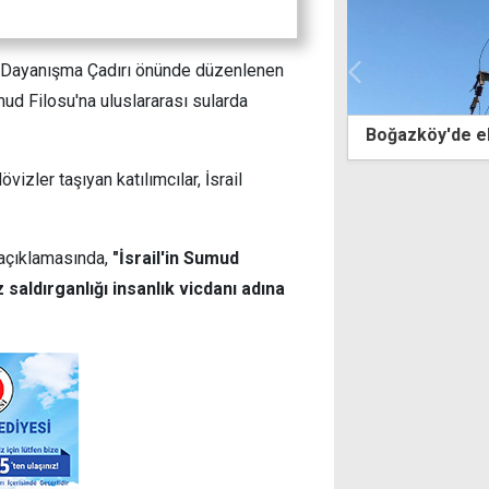
zze Dayanışma Çadırı önünde düzenlenen
umud Filosu'na uluslararası sularda
köy'de elektrik kesintisi
Trafik denetimi
süredir kaçak 
övizler taşıyan katılımcılar, İsrail
 açıklamasında,
"İsrail'in Sumud
 saldırganlığı insanlık vicdanı adına