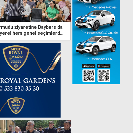
yarmudu ziyaretine Baybars da
m yerel hem genel seçimlerden
ağız