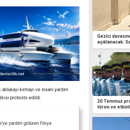
Gezici davasın
açıklanacak: S
 ablukayı kırmayı ve insani yardım
rısı protesto edildi.
20 Temmuz prog
tören ve etkinl
ze'ye yardım götüren filoya