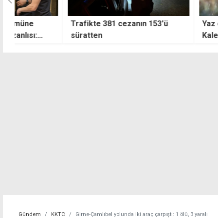
Trafikte 381 cezanın 153'ü
Yaz ortasında ya
süratten
Kaleburnu'na yağ
Gündem
KKTC
Girne-Çamlıbel yolunda iki araç çarpıştı: 1 ölü, 3 yaralı