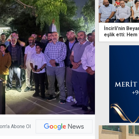
İncirli'nin Be
eşlik etti: He
başarıyla çıkac
com'a Abone Ol