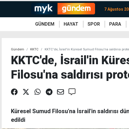
7 Ağustos 2
GÜNDEM
HAYAT
SPOR
PARA
KKTC
Magazin
KKTC
Ekonomi
Türkiye
Türkiye
Kripto
Sağlık
Güney
Avrupa
Döviz
Kadın
Dünya
Dünya
Borsa
Lezzetler
Çev
Gündem
KKTC
KKTC'de, İsrail'in Küresel Sumud Filosu'na saldırısı prote
KKTC'de, İsrail'in Kür
Filosu'na saldırısı prot
Küresel Sumud Filosu'na İsrail'in saldırısı 
edildi