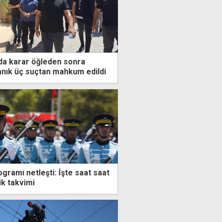
da karar öğleden sonra
anık üç suçtan mahkum edildi
ramı netleşti: İşte saat saat
ik takvimi