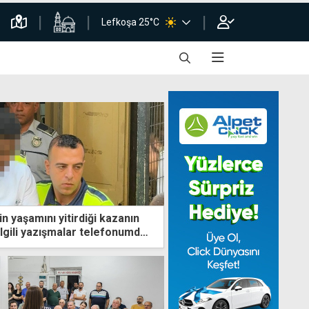
Lefkoşa 25°C
 yaşamını yitirdiği kazanın
 ilgili yazışmalar telefonumda,
llanmadım