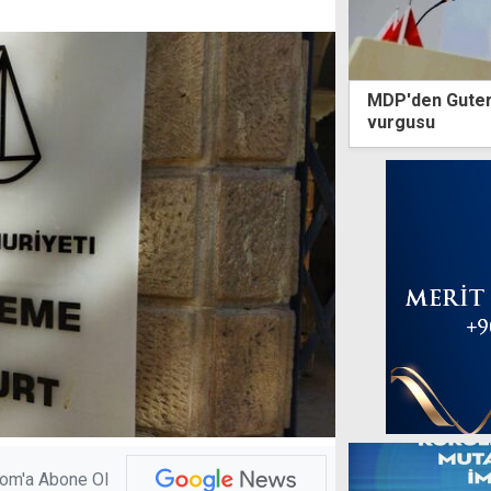
MDP'den Guterr
vurgusu
com'a Abone Ol