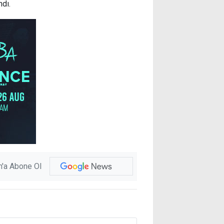
ndı.
'a Abone Ol