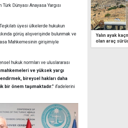
n Türk Dünyası Anayasa Yargısı
eşkilatı üyesi ülkelerde hukukun
kkında görüş alışverişinde bulunmak ve
 ayak kaçmış... Ölümlü kazaya sebep
Ali Esergül yaşa
araç sürücüsü drone desteğiyle
ayasa Mahkemesinin girişimiyle
yor
rensel hukuk normları ve uluslararası
mahkemeleri ve yüksek yargı
lendirmek, bireysel hakları daha
tik bir önem taşımaktadır."
ifadelerini