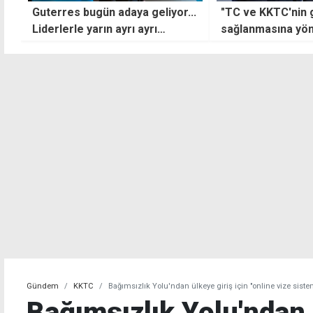
..
"TC ve KKTC'nin güvenliğinin
Yoğun bakımda te
sağlanmasına yönelik askeri
Ahmet Tan için r
hazırlık durumumuz
güncelleniyor"
Gündem
KKTC
Bağımsızlık Yolu'ndan ülkeye giriş için "online vize sistem
Bağımsızlık Yolu'ndan 