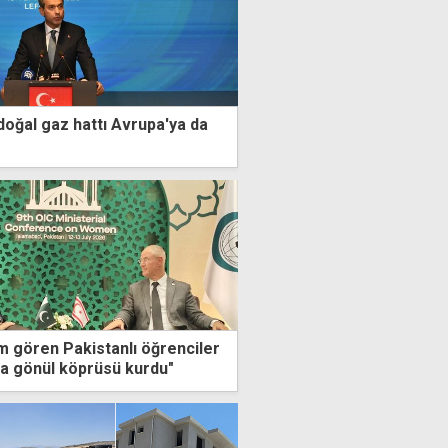
oğal gaz hattı Avrupa'ya da
m gören Pakistanlı öğrenciler
nda gönül köprüsü kurdu"