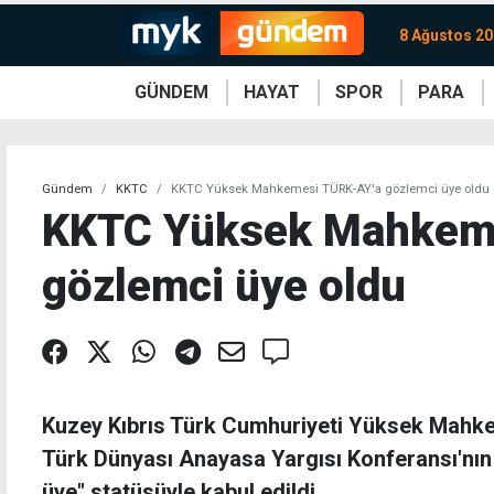
8 Ağustos 20
GÜNDEM
HAYAT
SPOR
PARA
KKTC
Magazin
KKTC
Ekonomi
Türkiye
Türkiye
Kripto
Sağlık
Güney
Avrupa
Döviz
Kadın
Dünya
Dünya
Borsa
Lezzetler
Çev
Gündem
KKTC
KKTC Yüksek Mahkemesi TÜRK-AY'a gözlemci üye oldu
KKTC Yüksek Mahkem
gözlemci üye oldu
Kuzey Kıbrıs Türk Cumhuriyeti Yüksek Mahk
Türk Dünyası Anayasa Yargısı Konferansı'nın
üye" statüsüyle kabul edildi.