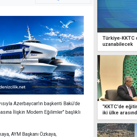
Türkiye-KKTC d
uzanabilecek
ısıyla Azerbaycan'ın başkenti Bakü'de
"KKTC'de eğiti
ına İlişkin Modern Eğilimler" başlıklı
iki ülke arası
kaya, AYM Başkanı Özkaya,