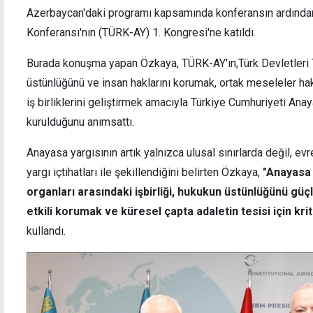
Azerbaycan'daki programı kapsamında konferansın ardında
Konferansı'nın (TÜRK-AY) 1. Kongresi'ne katıldı.
Burada konuşma yapan Özkaya, TÜRK-AY'ın,Türk Devletleri T
üstünlüğünü ve insan haklarını korumak, ortak meseleler ha
"Türkiye'nin olmadığı bir Kıbrıs'ta, 1960
Yalın
öncesine sürükleneceğimizi düşünüyor ve
olan 
iş birliklerini geliştirmek amacıyla Türkiye Cumhuriyeti An
endişe ediyorum"
aranı
kurulduğunu anımsattı.
Anayasa yargısının artık yalnızca ulusal sınırlarda değil, ev
yargı içtihatları ile şekillendiğini belirten Özkaya,
"Anayasa 
organları arasındaki işbirliği, hukukun üstünlüğünü güç
etkili korumak ve küresel çapta adaletin tesisi için kri
kullandı.