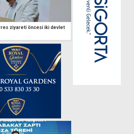
es ziyareti öncesi iki devlet