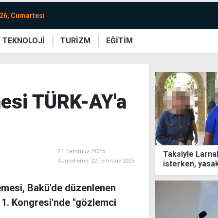
26, Cumartesi
TEKNOLOJİ
TURİZM
EĞİTİM
re
Yaşam
Sanat
Etkinlik
esi TÜRK-AY'a
21 Temmuz 2025
Taksiyle Larna
Güncelleme:
22 Temmuz 2025
isterken, yasa
şoförü suçladı
emesi, Bakü'de düzenlenen
 1. Kongresi'nde "gözlemci