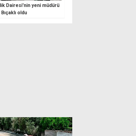
ay'dan seçim tarihi ve
Kumyalı'da çöken siloyla ilgili
 oy tepkisi: Hesap kitap
TÜK Müdürü Özer'den ilk
lerini seçtirmek için
açıklama: Çalışmalar aralıksı
devam ediyor