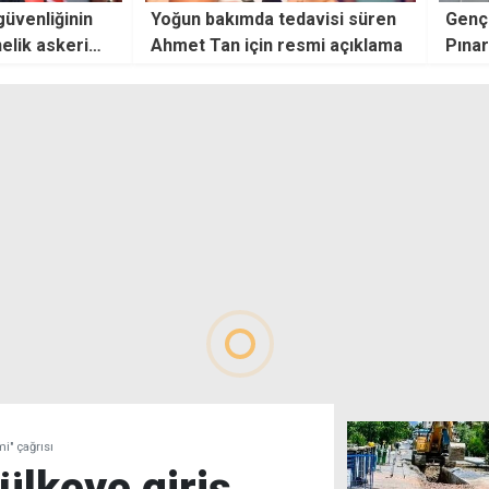
davisi süren
Gençlik Dairesi'nin yeni müdürü
Özers
esmi açıklama
Pınar Bıçaklı oldu
karma
kendi
i" çağrısı
ülkeye giriş