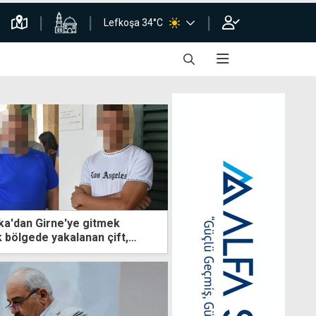
Lefkoşa 34°C
ka'dan Girne'ye gitmek
k bölgede yakalanan çift,