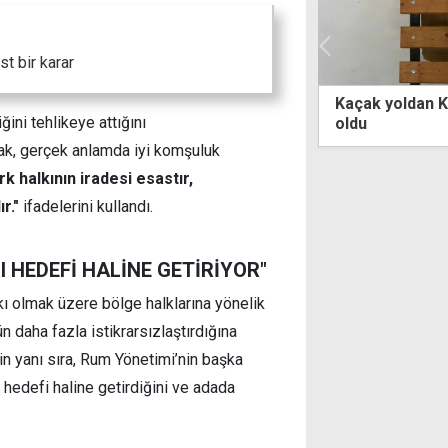
st bir karar
 yoldan KKTC'ye girip, polise teslim
Telefon çalıp ü
ini tehlikeye attığını
dönünce yakal
pişmanım
arak, gerçek anlamda iyi komşuluk
rk halkının iradesi esastır,
r."
ifadelerini kullandı.
I HEDEFİ HALİNE GETİRİYOR"
alkı olmak üzere bölge halklarına yönelik
 daha fazla istikrarsızlaştırdığına
erin yanı sıra, Rum Yönetimi’nin başka
 hedefi haline getirdiğini ve adada