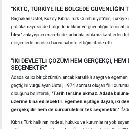
"KKTC, TÜRKİYE İLE BÖLGEDE GÜVENLİĞİN 
Başbakan Üstel, Kuzey Kıbrıs Türk Cumhuriyeti'nin, Türkiye 
politika sayesinde bölgede istikrar ve güvenliğin teminatı
İdea"
anlayışının esaretinde, adadaki istikrara kast eden t
girişimlerle adadaki barışı sabote ettiğini ifade etti.
"İKİ DEVLETLİ ÇÖZÜM HEM GERÇEKÇİ, HEM 
SEÇENEKTİR"
Adada kalıcı bir çözümün, ancak karşılıklı saygı ve egemen e
geçtiğini vurgulayan Üstel, 1974 sonrası oluşan fiili durumun
olduğunu belirterek,
"Tarih tersine akmaz. Adada bulun
üzerine bina edilecektir. Egemen eşitliğe dayalı, iki d
gerçekçidir hem de sürdürülebilir tek seçenektir."
ifade
Kıbrıs Türk halkının iradesi, hukuku ve kurumlarını yok sayan