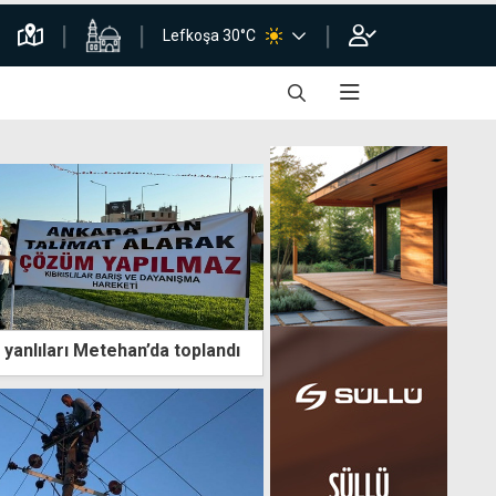
Lefkoşa 30°C
yanlıları Metehan’da toplandı