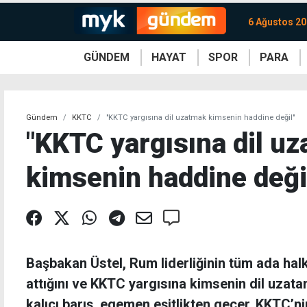
6 Ağustos 2
GÜNDEM
HAYAT
SPOR
PARA
KKTC
Magazin
KKTC
Ekonomi
Türkiye
Türkiye
Kripto
Sağlık
Güney
Avrupa
Döviz
Kadın
Dünya
Dünya
Borsa
Lezzetler
Çev
Gündem
KKTC
"KKTC yargısına dil uzatmak kimsenin haddine değil"
"KKTC yargısına dil u
kimsenin haddine deği
Başbakan Üstel, Rum liderliğinin tüm ada halk
attığını ve KKTC yargısına kimsenin dil uzat
kalıcı barış, egemen eşitlikten geçer, KKTC’ni