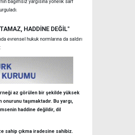
nin bağımsız yargısına yönelik sarf
vurguladı.
ATAMAZ, HADDİNE DEĞİL"
da evrensel hukuk normlarına da saldırı
:
 örneği az görülen bir şekilde yüksek
in onurunu taşımaktadır. Bu yargı,
msenin haddine değildir, dil
ize sahip çıkma iradesine sahibiz.