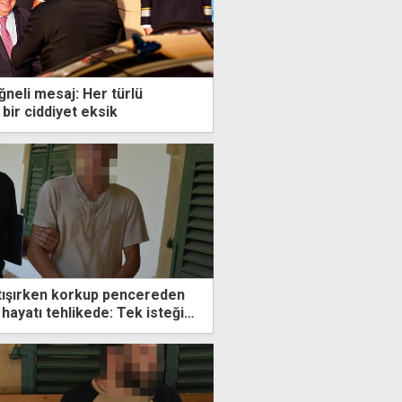
ğneli mesaj: Her türlü
 bir ciddiyet eksik
artışırken korkup pencereden
 hayatı tehlikede: Tek isteğim