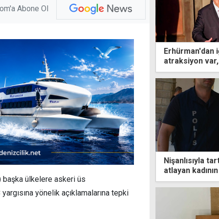
com'a Abone Ol
Erhürman'dan i
atraksiyon var,
Nişanlısıyla t
atlayan kadının
 başka ülkelere askeri üs
onu görmekti
yargısına yönelik açıklamalarına tepki