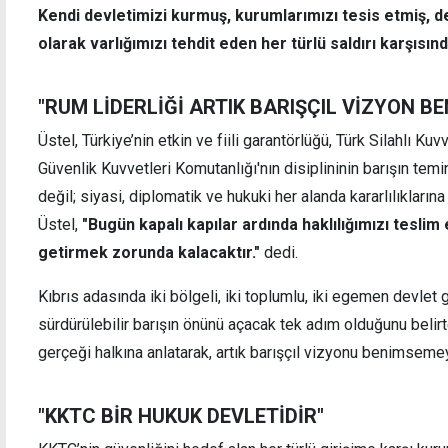
Kendi devletimizi kurmuş, kurumlarımızı tesis etmiş, de
olarak varlığımızı tehdit eden her türlü saldırı karşısınd
"RUM LİDERLİĞİ ARTIK BARIŞÇIL VİZYON B
Üstel, Türkiye’nin etkin ve fiili garantörlüğü, Türk Silahlı K
Güvenlik Kuvvetleri Komutanlığı'nın disiplininin barışın temi
değil; siyasi, diplomatik ve hukuki her alanda kararlılıklarına
Üstel,
"Bugün kapalı kapılar ardında haklılığımızı teslim
getirmek zorunda kalacaktır."
dedi.
Kıbrıs adasında iki bölgeli, iki toplumlu, iki egemen devlet
sürdürülebilir barışın önünü açacak tek adım olduğunu belirt
gerçeği halkına anlatarak, artık barışçıl vizyonu benimsemey
"KKTC BİR HUKUK DEVLETİDİR"