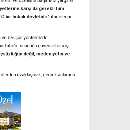
umların ve özellikle bağımsız yargının
iyetlerine karşı da gerekli tüm
 bir hukuk devletidir."
ifadelerini
 ve barışçıl yöntemlerle
 Tatar’ın sunduğu güven artırıcı iş
üçsüzlüğün değil, medeniyetin ve
lemlerden uzaklaşarak, gerçek anlamda