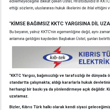
edilemeyeceğine dikkat çeken Üstel, Hristodulidis’in KKTC'
ettiği sözlerin, uluslararası hukuk ilkelerini de ihlal ettiğini 
"KİMSE BAĞIMSIZ KKTC YARGISINA DİL UZ
Bu beyanın, yalnız KKTC’nin egemenliğine değil, aynı zaman
anlamına geldiğini kaydeden Başbakan Üstel, şunları belirtti
"KKTC Yargısı, bağımsızlığı ve tarafsızlığı ile dünyada
standartta çalışmakta; aldığı kararlarla hukuk devletin
herhangi bir baskı ya da yönlendirmeye açık değildir. Ki
uzatamaz.
Bizler, Kıbrıs Türk halkı olarak kendi siyasi geleceğim