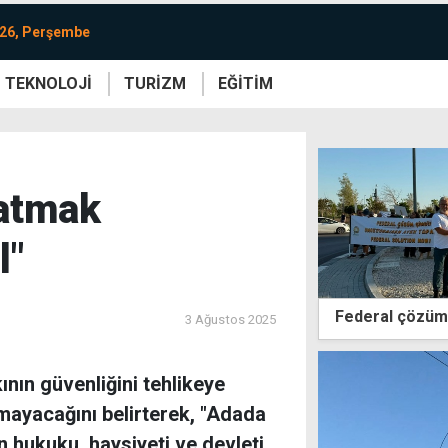
026, Perşembe
TEKNOLOJİ
TURİZM
EĞİTİM
re
Yaşam
Sanat
Etkinlik
zatmak
l"
Federal çözüm 
3 Ağustos 2025
ının güvenliğini tehlikeye
amayacağını belirterek, "Adada
n hukuku, haysiyeti ve devleti