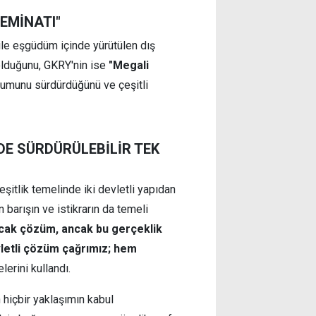
TEMİNATI"
ile eşgüdüm içinde yürütülen dış
 olduğunu, GKRY'nin ise
"Megali
utumunu sürdürdüğünü ve çeşitli
DE SÜRDÜRÜLEBİLİR TEK
şitlik temelinde iki devletli yapıdan
 barışın ve istikrarın da temeli
acak çözüm, ancak bu gerçeklik
evletli çözüm çağrımız; hem
lerini kullandı.
 hiçbir yaklaşımın kabul