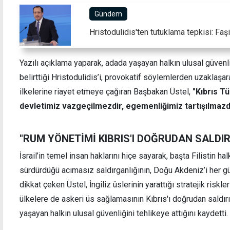
Gündem
Hristodulidis'ten tutuklama tepkisi: Faşi
Yetiştirdiği hint kenevirlerini sularken
Kaçak
Yazılı açıklama yaparak, adada yaşayan halkın ulusal güvenliğ
yakalandı
oldu
belirttiği Hristodulidis’i, provokatif söylemlerden uzaklaş
ilkelerine riayet etmeye çağıran Başbakan Üstel,
"Kıbrıs Tü
devletimiz vazgeçilmezdir, egemenliğimiz tartışılmazdı
"RUM YÖNETİMİ KIBRIS'I DOĞRUDAN SALDIR
İsrail’in temel insan haklarını hiçe sayarak, başta Filistin h
sürdürdüğü acımasız saldırganlığının, Doğu Akdeniz’i her gün
dikkat çeken Üstel, İngiliz üslerinin yarattığı stratejik riskl
ülkelere de askeri üs sağlamasının Kıbrıs'ı doğrudan saldırı
yaşayan halkın ulusal güvenliğini tehlikeye attığını kaydetti.