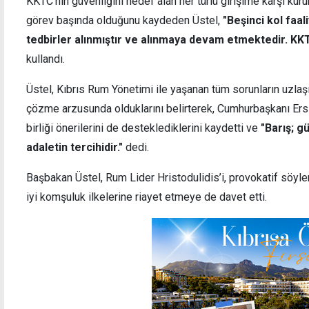
KKTC’nin güvenliğini hedef alan her türlü girişime karşı kur
görev başında olduğunu kaydeden Üstel,
"Beşinci kol faal
tedbirler alınmıştır ve alınmaya devam etmektedir. KKTC
kullandı.
Üstel, Kıbrıs Rum Yönetimi ile yaşanan tüm sorunların uzlaşı
çözme arzusunda olduklarını belirterek, Cumhurbaşkanı Ersin
birliği önerilerini de desteklediklerini kaydetti ve
"Barış; g
adaletin tercihidir."
dedi.
Başbakan Üstel, Rum Lider Hristodulidis’i, provokatif söy
iyi komşuluk ilkelerine riayet etmeye de davet etti.