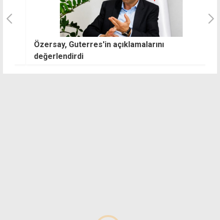
Özersay, Guterres'in açıklamalarını
Ş
değerlendirdi
y