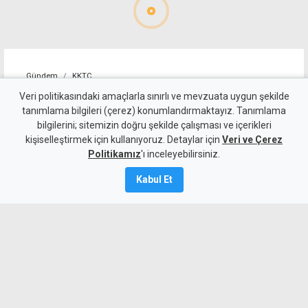
Gündem
KKTC
İkamet izinsiz kalan zanlı,
Veri politikasındaki amaçlarla sınırlı ve mevzuata uygun şekilde
tanımlama bilgileri (çerez) konumlandırmaktayız. Tanımlama
eşini darp ettiği iddiasıyla
bilgilerini; sitemizin doğru şekilde çalışması ve içerikleri
kişiselleştirmek için kullanıyoruz. Detaylar için
tutuklanıp cezaevine
Veri ve Çerez
Politikamız
'ı inceleyebilirsiniz.
gönderildi
Kabul Et
Kamalı Haber,
6
Ağustos 2026
A
A
Gönyeli’de tartıştığı eşini darp ettiği iddia
edilen zanlının ülkede kaçak yaşam