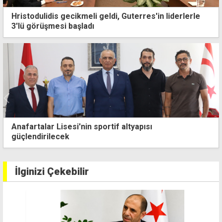
Hristodulidis gecikmeli geldi, Guterres'in liderlerle
3'lü görüşmesi başladı
Dışişleri: İki devlet gerçeği yok sayılarak süreç
başarıya ulaşamaz
İlginizi Çekebilir