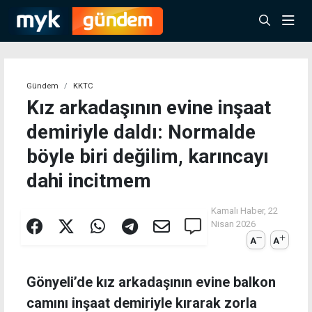
Gündem
KKTC
Kız arkadaşının evine inşaat
demiriyle daldı: Normalde
böyle biri değilim, karıncayı
dahi incitmem
Kamalı Haber,
22
Nisan 2026
A
A
Gönyeli’de kız arkadaşının evine balkon
camını inşaat demiriyle kırarak zorla