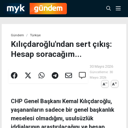
Gündem
Türkiye
Kılıçdaroğlu'ndan sert çıkış:
Hesap soracağım...
30 Mayıs 2026
Güncelleme:
30
Mayıs 2026
A
A
CHP Genel Başkanı Kemal Kılıçdaroğlu,
yaşananların sadece bir genel başkanlık
meselesi olmadığını, usulsüzlük
iddialarının araştırılacağını ve hesap