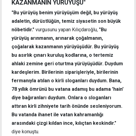
KAZANMANIN YÜRÜYÜŞÜ"
"Bu yürüyüş benim yürüyüşüm değil, bu yürüyüş
adaletin, dürüstlüğün, temiz siyasetin son büyük
nöbetidir."
vurgusunu yapan Kılıçdaroğlu,
"Bu
yürüyüş arınmanın, arınarak çoğalmanın,
çoğalarak kazanmanın yürüyüşüdür. Bu yürüyüş
bu asırlık çınarı kuruluş kodlarına, o tertemiz
ahlaki zemine geri oturtma yürüyüşüdür. Duydum
kardeşlerim. Birilerinin siparişleriyle, birilerinin
fermanıyla atılan o kirli sloganları duydum. Bana,
78 yıllık ömrünü bu vatana adamış bu adama 'hain'
diye bağıranları duydum. Onlara o sloganları
attıran kirli zihniyete tarih önünde sesleniyorum.
Bu vatanda ihanet ile vatan kahramanlığı
arasındaki çizgi kıldan ince, kılıçtan keskindir."
diye konuştu.