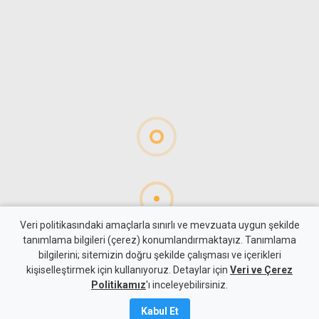
Veri politikasındaki amaçlarla sınırlı ve mevzuata uygun şekilde
tanımlama bilgileri (çerez) konumlandırmaktayız. Tanımlama
bilgilerini; sitemizin doğru şekilde çalışması ve içerikleri
Gündem
Türkiye
kişiselleştirmek için kullanıyoruz. Detaylar için
Veri ve Çerez
360 imzalı Terörsüz Türkiye
Politikamız
'ı inceleyebilirsiniz.
düzenlemesi MGK
Kabul Et