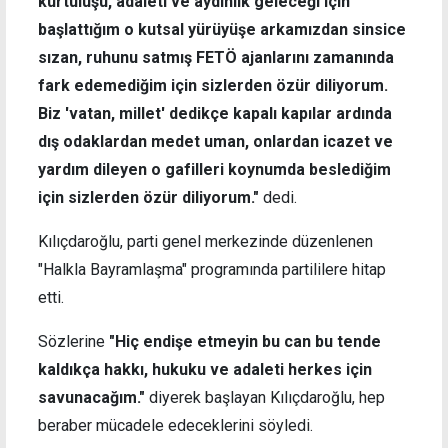
kurtuluşu, adaleti ve aydınlık geleceği için
başlattığım o kutsal yürüyüşe arkamızdan sinsice
sızan, ruhunu satmış FETÖ ajanlarını zamanında
fark edemediğim için sizlerden özür diliyorum.
Biz 'vatan, millet' dedikçe kapalı kapılar ardında
dış odaklardan medet uman, onlardan icazet ve
yardım dileyen o gafilleri koynumda beslediğim
için sizlerden özür diliyorum."
dedi.
Kılıçdaroğlu, parti genel merkezinde düzenlenen
"Halkla Bayramlaşma" programında partililere hitap
etti.
Sözlerine
"Hiç endişe etmeyin bu can bu tende
kaldıkça hakkı, hukuku ve adaleti herkes için
savunacağım."
diyerek başlayan Kılıçdaroğlu, hep
beraber mücadele edeceklerini söyledi.