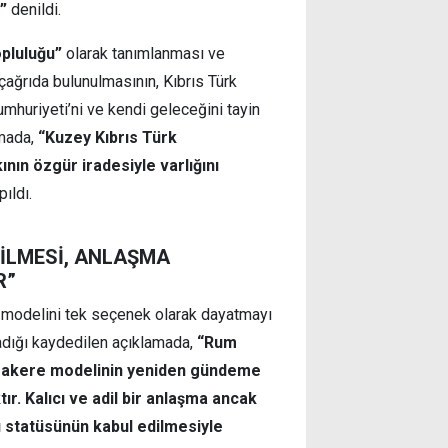
”
denildi.
opluluğu”
olarak tanımlanması ve
ağrıda bulunulmasının, Kıbrıs Türk
mhuriyeti’ni ve kendi geleceğini tayin
amada,
“Kuzey Kıbrıs Türk
nın özgür iradesiyle varlığını
ıldı.
RİLMESİ, ANLAŞMA
R”
modelini tek seçenek olarak dayatmayı
adığı kaydedilen açıklamada,
“Rum
müzakere modelinin yeniden gündeme
ır. Kalıcı ve adil bir anlaşma ancak
sı statüsünün kabul edilmesiyle