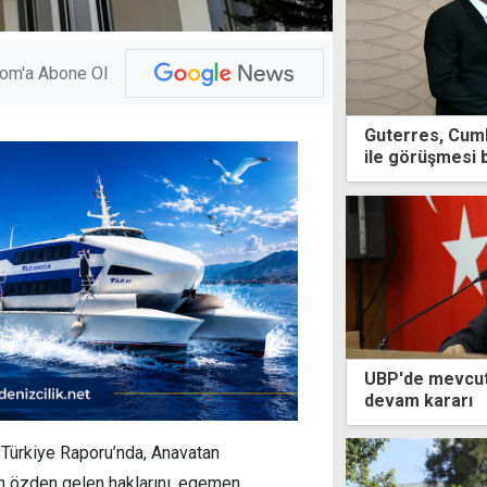
com'a Abone Ol
Guterres, Cumh
ile görüşmesi 
UBP'de mevcut 
devam kararı
ı Türkiye Raporu’nda, Anavatan
nın özden gelen haklarını, egemen