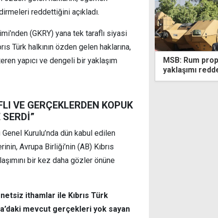
rmeleri reddettiğini açıkladı.
imi’nden (GKRY) yana tek taraflı siyasi
rıs Türk halkının özden gelen haklarına,
Rum propagandasına dayalı tek taraflı
"Hedefimiz dah
eren yapıcı ve dengeli bir yaklaşım
şımı reddediyoruz
kamu yönetimi 
AFLI VE GERÇEKLERDEN KOPUK
 SERDİ”
 Genel Kurulu’nda dün kabul edilen
inin, Avrupa Birliği’nin (AB) Kıbrıs
aşımını bir kez daha gözler önüne
etsiz ithamlar ile Kıbrıs Türk
da’daki mevcut gerçekleri yok sayan