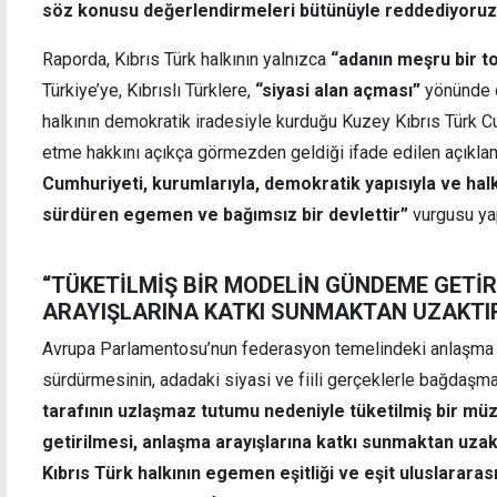
söz konusu değerlendirmeleri bütünüyle reddediyoruz
Raporda, Kıbrıs Türk halkının yalnızca
“adanın meşru bir t
Türkiye’ye, Kıbrıslı Türklere,
“siyasi alan açması”
yönünde ç
halkının demokratik iradesiyle kurduğu Kuzey Kıbrıs Türk Cu
etme hakkını açıkça görmezden geldiği ifade edilen açıkl
Cumhuriyeti, kurumlarıyla, demokratik yapısıyla ve halkı
sürdüren egemen ve bağımsız bir devlettir”
vurgusu yap
“TÜKETİLMİŞ BİR MODELİN GÜNDEME GETİ
ARAYIŞLARINA KATKI SUNMAKTAN UZAKTI
Avrupa Parlamentosu’nun federasyon temelindeki anlaşma 
sürdürmesinin, adadaki siyasi ve fiili gerçeklerle bağdaşm
tarafının uzlaşmaz tutumu nedeniyle tüketilmiş bir 
getirilmesi, anlaşma arayışlarına katkı sunmaktan uzakt
Kıbrıs Türk halkının egemen eşitliği ve eşit uluslarara