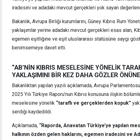
iradesini ve adadaki mevcut gerçekleri yok sayan değerlendi
Bakanlık, Avrupa Birliği kurumlarını, Güney Kıbrıs Rum Yönet
yaklaşımlar yerine adadaki mevcut gerçekleri esas alan, Kıb
Şemsi Oyuncu, CTP'nin Yeniboğaziçi adayı
MSB: 
egemen eşitliğine ve eşit uluslararası statüsüne saygı göst
seçildi
yakla
benimsemeye davet etti.
“AB’NİN KIBRIS MESELESİNE YÖNELİK TAR
YAKLAŞIMINI BİR KEZ DAHA GÖZLER ÖNÜNE
Bakanlıktan yapılan yazılı açıklamada, Avrupa Parlamentosu
2025 Yılı Türkiye Raporu’nun Kıbrıs konusuna ilişkin bölümler
meselesine yönelik
“taraflı ve gerçeklerden kopuk”
yakl
serdiği kaydedildi.
Açıklamada,
“Raporda, Anavatan Türkiye’ye yapılan mesn
halkının özden gelen haklarını, egemen iradesini ve A