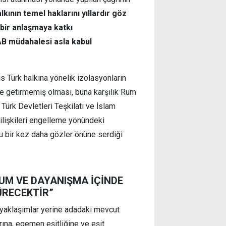
lkının temel haklarını yıllardır göz
a bir anlaşmaya katkı
 AB müdahalesi asla kabul
ıs Türk halkına yönelik izolasyonların
ne getirmemiş olması, buna karşılık Rum
Türk Devletleri Teşkilatı ve İslam
i ilişkileri engelleme yönündeki
unu bir kez daha gözler önüne serdiği
YUM VE DAYANIŞMA İÇİNDE
ÜRECEKTİR”
i yaklaşımlar yerine adadaki mevcut
rına, egemen eşitliğine ve eşit