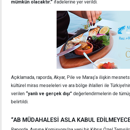
mümkün olacaktır.”
ifadelerine yer verildi.
Açıklamada, raporda, Akyar, Pile ve Maraş’a ilişkin mesnetsiz
kültürel miras meseleleri ve ara bölge ihlalleri ile Türkiye’nin
verilen
“yanlı ve gerçek dışı”
değerlendirmelerin de tümüy
belirtildi.
“AB MÜDAHALESİ ASLA KABUL EDİLMEYECE
Raporda, Avrupa Komisyonu’na yeni bir Kıbrıs Özel Temsilc