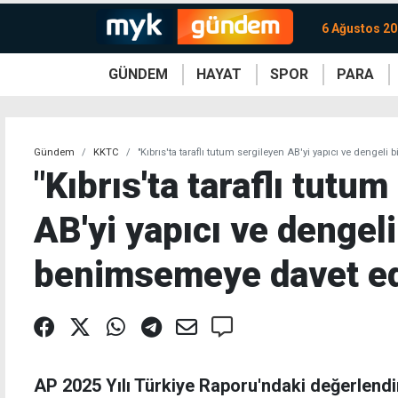
6 Ağustos 2
GÜNDEM
HAYAT
SPOR
PARA
KKTC
Magazin
KKTC
Ekonomi
Türkiye
Türkiye
Kripto
Sağlık
Güney
Avrupa
Döviz
Kadın
Dünya
Dünya
Borsa
Lezzetler
Çev
Gündem
KKTC
"Kıbrıs'ta taraflı tutum sergileyen AB'yi yapıcı ve dengel
"Kıbrıs'ta taraflı tutu
AB'yi yapıcı ve dengeli
benimsemeye davet ed
AP 2025 Yılı Türkiye Raporu'ndaki değerlendi