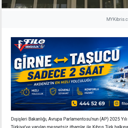
MYKibris.
Dışişleri Bakanlığı, Avrupa Parlamentosu’nun (AP) 2025 Yıl
Türkiye’ye yapılan mesnetsiz ithamlar ile Kıbrıs Türk halkı