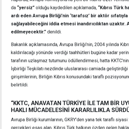
da
“yersiz”
olduğu kaydedilen açıklamada,
“Kıbrıs Türk ha
ardı eden Avrupa Birliği’nin ‘tarafsız’ bir aktör sıfatıyl
sağlayabileceğini iddia etmesi inandırıcılıktan uzaktır.
edilmeyecektir.”
denildi.
Bakanlık açıklamasında, Avrupa Birliği’nin, 2004 yılında Kıbr
kaldırılacağı yönünde verdiği taahhütleri bugüne kadar yeri
tarafının uzlaşmaz tutumunu ödüllendirmesi, hatta KKTC’nin 
İşbirliği Teşkilatı nezdinde uluslararası camiada geliştirdiğ
girişimlerinin, Birliğin Kıbrıs konusundaki taraflı pozisyon
belirtildi.
“KKTC, ANAVATAN TÜRKİYE İLE TAM BİR U
HAKLI MÜCADELESİNİ KARARLILIKLA SÜRD
Avrupa Birliği kurumlarının, GKRY’den yana tek taraflı siyas
gerçekleri esas alan, Kıbrıs Türk halkının özden gelen hakla