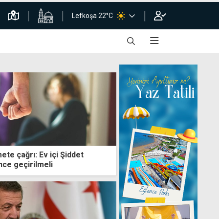
Lefkoşa 22°C
te çağrı: Ev içi Şiddet
nce geçirilmeli