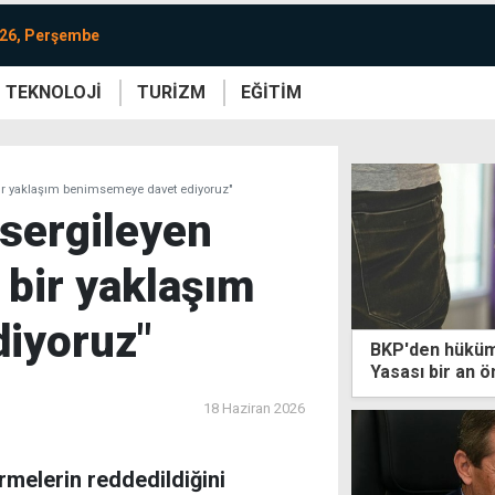
026, Perşembe
TEKNOLOJİ
TURİZM
EĞİTİM
re
Yaşam
Sanat
Etkinlik
i bir yaklaşım benimsemeye davet ediyoruz"
m sergileyen
 bir yaklaşım
iyoruz"
BKP'den hüküme
Yasası bir an ö
18 Haziran 2026
rmelerin reddedildiğini