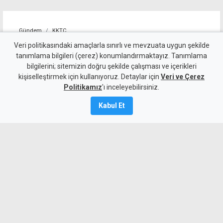
Gündem
KKTC
10 kişi kalan Beşiktaş'tan
Veri politikasındaki amaçlarla sınırlı ve mevzuata uygun şekilde
tanımlama bilgileri (çerez) konumlandırmaktayız. Tanımlama
altın değerinde galibiyet
bilgilerini; sitemizin doğru şekilde çalışması ve içerikleri
kişiselleştirmek için kullanıyoruz. Detaylar için
Veri ve Çerez
6 Ağustos 2026
Politikamız
'ı inceleyebilirsiniz.
A
A
Kabul Et
Beşiktaş, UEFA Avrupa Ligi 3. eleme turu
ilk maçında deplasmanda Hradec
Kralove'yi 1-0 mağlup ederek rövanş
öncesi önemli avantaj elde etti. Siyah-
beyazlılar, 10 kişi kalmasına rağmen
Semih Kılıçsoy'un golüyle galibiyete
uzandı.