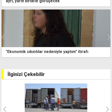
ayrı, yarın birlikte görüşecek
rafı
Erhürman: Görüşmelerin verimli olması i
Guterres'in çabalarına katkı koymaya 
edeceğiz
İlginizi Çekebilir