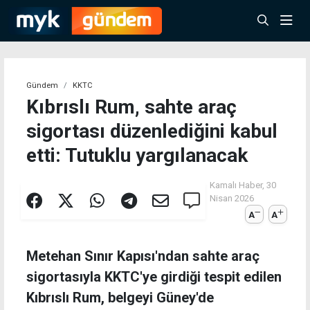
Gündem
KKTC
Kıbrıslı Rum, sahte araç
sigortası düzenlediğini kabul
etti: Tutuklu yargılanacak
Kamalı Haber,
30
Nisan 2026
A
A
Metehan Sınır Kapısı'ndan sahte araç
sigortasıyla KKTC'ye girdiği tespit edilen
Kıbrıslı Rum, belgeyi Güney'de