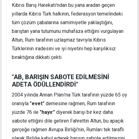
Kıbrıs Barış Harekatı'ndan bu yana aradan geçen
yıllarda Kıbrıs Türk halkının, federasyon temelindeki
tüm çözüm çabalarına samimiyetle yaklaştığını,
barıştan yana tutumunu muhafaza ettiğini vurgulayan
Altun, Rum tarafının uzlaşmaz tavrıyla Kıbrıs
Türklerinin iradesini ve iyi niyetini hep karşılıksız
bıraktığına dikkati çekti.
"AB, BARIŞIN SABOTE EDİLMESİNİ
ADETA ÖDÜLLENDİRDİ"
2004 yılında Annan Planı'na Türk tarafının yüzde 65 oy
oranıyla
"evet"
demesine rağmen, Rum tarafının
yüzde 76 ile
"hayır"
diyerek barışı bir kez daha
sabote ettiğini dile getiren Fahrettin Altun, bu apaçık
gerçeğe rağmen Avrupa Birliği'nin, Rumları tek taraflı
olarak Birliğe kabul ederek barışın sabote edilmesini