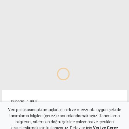
Gündem
KKTC
Tirmen'de ormanlık alanda
Veri politikasındaki amaçlarla sınırlı ve mevzuata uygun şekilde
tanımlama bilgileri (çerez) konumlandırmaktayız. Tanımlama
yangın: Acil destek çağrısı
bilgilerini; sitemizin doğru şekilde çalışması ve içerikleri
kişiselleştirmek için kullanıyoruz. Detaylar için
Veri ve Çerez