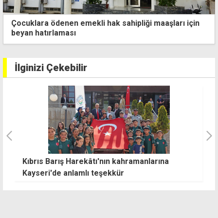
Çocuklara ödenen emekli hak sahipliği maaşları için
beyan hatırlaması
İlginizi Çekebilir
İncirli: CTP ayrı bir organizasyon düzenlemedi,
U
sürece destek için buradayız
g