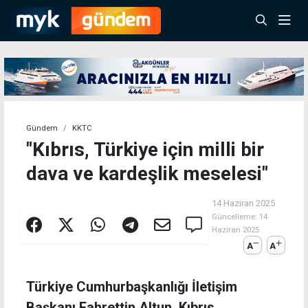
Gündem
KKTC
"Kıbrıs, Türkiye için milli bir
dava ve kardeşlik meselesi"
14 Haziran 2025
Güncelleme:
14
Haziran 2025
A
A
Türkiye Cumhurbaşkanlığı İletişim
Başkanı Fahrettin Altun, Kıbrıs