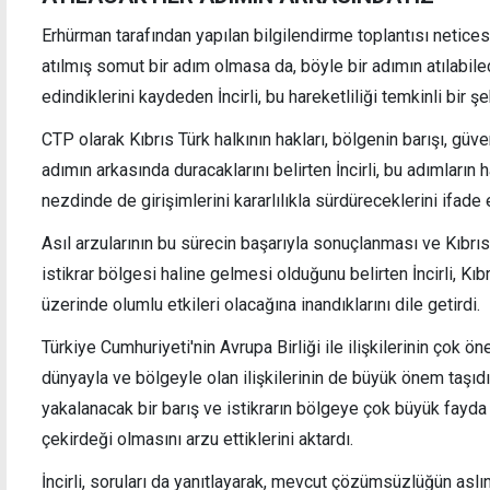
Erhürman tarafından yapılan bilgilendirme toplantısı netic
atılmış somut bir adım olmasa da, böyle bir adımın atılabile
edindiklerini kaydeden İncirli, bu hareketliliği temkinli bir şe
CTP olarak Kıbrıs Türk halkının hakları, bölgenin barışı, güve
adımın arkasında duracaklarını belirten İncirli, bu adımların
nezdinde de girişimlerini kararlılıkla sürdüreceklerini ifade e
Asıl arzularının bu sürecin başarıyla sonuçlanması ve Kıbrıs
istikrar bölgesi haline gelmesi olduğunu belirten İncirli, 
üzerinde olumlu etkileri olacağına inandıklarını dile getirdi.
Türkiye Cumhuriyeti'nin Avrupa Birliği ile ilişkilerinin çok ön
dünyayla ve bölgeyle olan ilişkilerinin de büyük önem taşıdı
yakalanacak bir barış ve istikrarın bölgeye çok büyük fayda 
çekirdeği olmasını arzu ettiklerini aktardı.
İncirli, soruları da yanıtlayarak, mevcut çözümsüzlüğün aslı