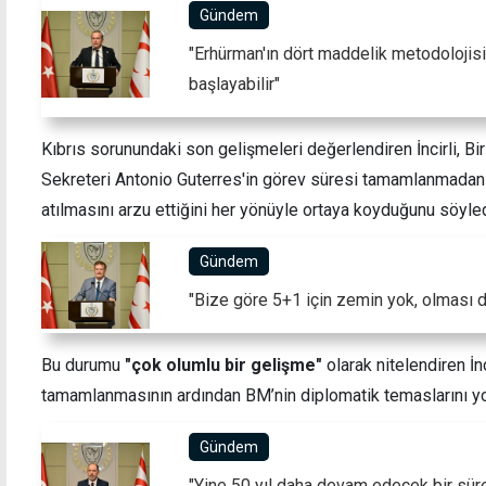
Gündem
"Erhürman'ın dört maddelik metodolojis
başlayabilir"
Guterres'in Lefkoşa'dan ilk mesajı
"Güne
izni, 
Kıbrıs sorunundaki son gelişmeleri değerlendiren İncirli, Bi
Sekreteri Antonio Guterres'in görev süresi tamamlanmadan
atılmasını arzu ettiğini her yönüyle ortaya koyduğunu söyled
Gündem
"Bize göre 5+1 için zemin yok, olması 
Bu durumu
"çok olumlu bir gelişme"
olarak nitelendiren İn
tamamlanmasının ardından BM’nin diplomatik temaslarını yoğu
Gündem
"Yine 50 yıl daha devam edecek bir sü