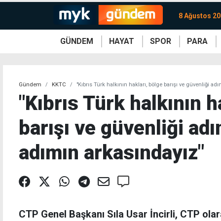
8 Ağustos 20
GÜNDEM
HAYAT
SPOR
PARA
KKTC
Magazin
KKTC
Ekonomi
Türkiye
Türkiye
Kripto
Sağlık
Güney
Avrupa
Döviz
Kadın
Dünya
Dünya
Borsa
Lezzetler
Çev
Gündem
KKTC
"Kıbrıs Türk halkının hakları, bölge barışı ve güvenliği ad
"Kıbrıs Türk halkının h
barışı ve güvenliği adı
adımın arkasındayız"
CTP Genel Başkanı Sıla Usar İncirli, CTP olara