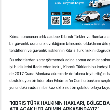
Kıbrıs sorununun artık sadece Kıbrıslı Türkler ve Rumlarla s
bir güvenlik sorununa evrildiğinin bilincinde olduklarını dile
tehditlerin ve güvenlik risklerinin Kıbrıs Türk halkını doğrudan
Bu tehditlerden zarar görmemek adına somut adımlar atılma
iyi bildiklerini ifade eden İncirli, Kıbrıslı Türklerin bu i
de 2017 Crans Montana sürecinde defalarca teyit ettiğini hatı
destekleyen bir lider olan Erhürman’ın Cumhurbaşkanı seçil
yönündeki iradesini bir kez daha net bir şekilde ortaya koy
"KIBRIS TÜRK HALKININ HAKLARI, BÖLGE BA
ATILACAK HER ADIMIN ARKASINDAYIZ"