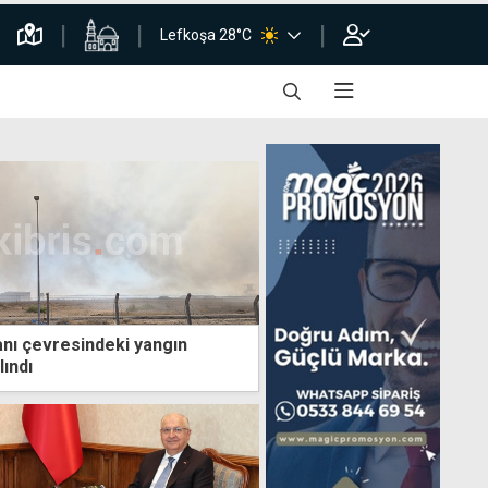
Lefkoşa 28°C
nı çevresindeki yangın
lındı