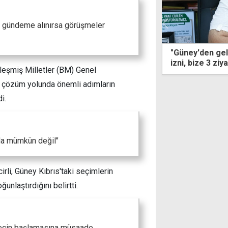
i gündeme alınırsa görüşmeler
y'den gelenlere 100'ün üzerinde ayin
3 ay önce dikk
bize 3 ziyaret hakkı"
scooter sürüc
rleşmiş Milletler (BM) Genel
kaybetti
 çözüm yolunda önemli adımların
i.
da mümkün değil"
cirli, Güney Kıbrıs'taki seçimlerin
nlaştırdığını belirtti.
recin başlamasına müsaade