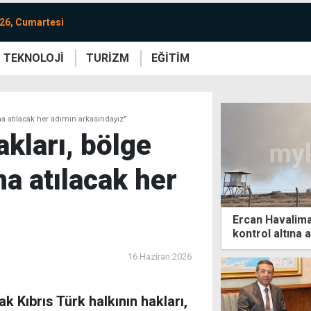
26, Cumartesi
TEKNOLOJİ
TURİZM
EĞİTİM
re
Yaşam
Sanat
Etkinlik
ına atılacak her adımın arkasındayız"
akları, bölge
na atılacak her
Ercan Havalima
kontrol altına a
16 Haziran 2026
k Kıbrıs Türk halkının hakları,