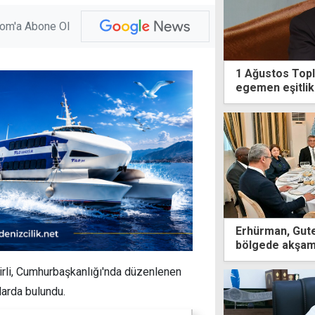
com'a Abone Ol
1 Ağustos Topl
egemen eşitlik
Erhürman, Gute
bölgede akşam
cirli, Cumhurbaşkanlığı'nda düzenlenen
larda bulundu.