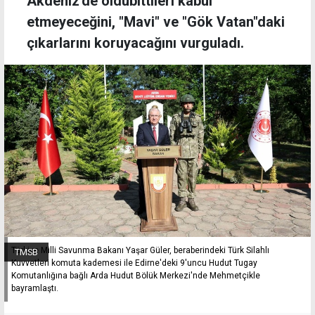
Akdeniz'de oldubittileri kabul
etmeyeceğini, "Mavi" ve "Gök Vatan"daki
çıkarlarını koruyacağını vurguladı.
Türkiye Milli Savunma Bakanı Yaşar Güler, beraberindeki Türk Silahlı
TMSB
Kuvvetleri komuta kademesi ile Edirne'deki 9'uncu Hudut Tugay
Komutanlığına bağlı Arda Hudut Bölük Merkezi'nde Mehmetçikle
bayramlaştı.