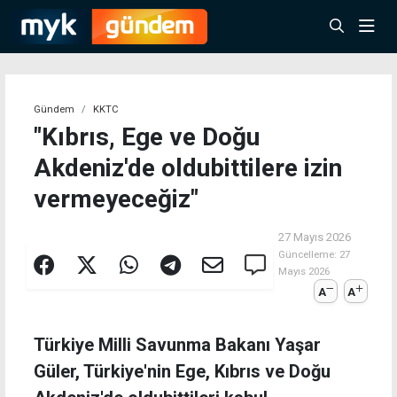
Gündem
KKTC
"Kıbrıs, Ege ve Doğu
Akdeniz'de oldubittilere izin
vermeyeceğiz"
27 Mayıs 2026
Güncelleme:
27
Mayıs 2026
A
A
Türkiye Milli Savunma Bakanı Yaşar
Güler, Türkiye'nin Ege, Kıbrıs ve Doğu