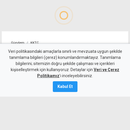
Gündem
KKTC
Geçitköy'deki ölümlü kazada
Veri politikasındaki amaçlarla sınırlı ve mevzuata uygun şekilde
tanımlama bilgileri (çerez) konumlandırmaktayız. Tanımlama
sürücüyü gizlemeye
bilgilerini; sitemizin doğru şekilde çalışması ve içerikleri
kişiselleştirmek için kullanıyoruz. Detaylar için
çalıştılar: 4 kişi tutuklandı
Veri ve Çerez
Politikamız
'ı inceleyebilirsiniz.
7 Ağustos 2026
Kabul Et
Güncelleme:
8 Ağustos
2026
A
A
Geçitköy’de Turan Obalı’nın yaşamını
yitirdiği kazada, aracı kullanan kişinin