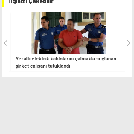
İlginizi Çekebilir
Yeraltı elektrik kablolarını çalmakla suçlanan
S
şirket çalışanı tutuklandı