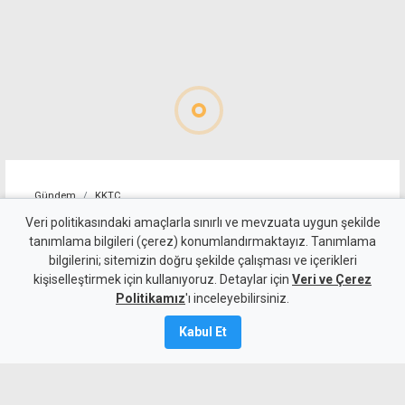
Gündem
KKTC
520 sürücü rapor edildi: Hız
Veri politikasındaki amaçlarla sınırlı ve mevzuata uygun şekilde
tanımlama bilgileri (çerez) konumlandırmaktayız. Tanımlama
ihlali ilk sırada, alkollü
bilgilerini; sitemizin doğru şekilde çalışması ve içerikleri
kişiselleştirmek için kullanıyoruz. Detaylar için
sürücüler ikinci sırada
Veri ve Çerez
Politikamız
'ı inceleyebilirsiniz.
8 Ağustos 2026
Kabul Et
Güncelleme:
8 Ağustos
2026
A
A