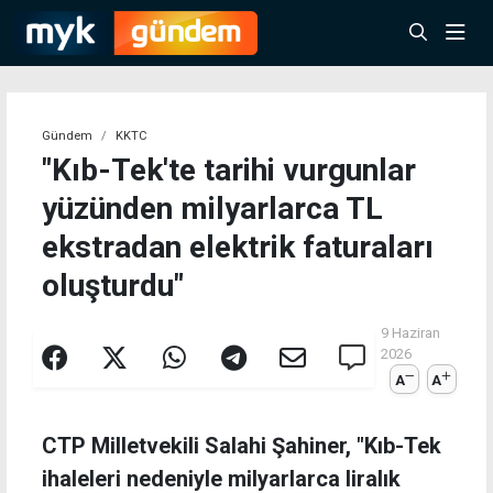
Gündem
KKTC
"Kıb-Tek'te tarihi vurgunlar
yüzünden milyarlarca TL
ekstradan elektrik faturaları
oluşturdu"
9 Haziran
2026
A
A
CTP Milletvekili Salahi Şahiner, "Kıb-Tek
ihaleleri nedeniyle milyarlarca liralık